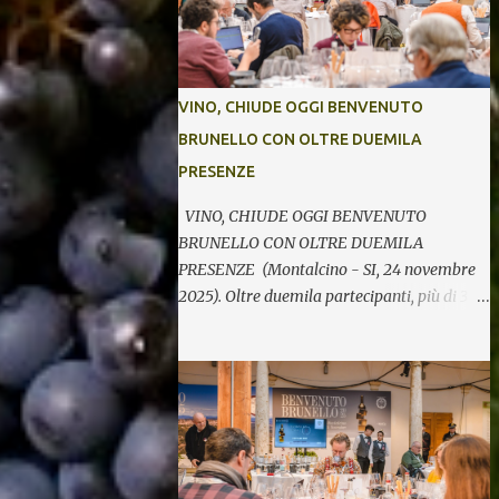
VINO, CHIUDE OGGI BENVENUTO
BRUNELLO CON OLTRE DUEMILA
PRESENZE
VINO, CHIUDE OGGI BENVENUTO
BRUNELLO CON OLTRE DUEMILA
PRESENZE (Montalcino - SI, 24 novembre
2025). Oltre duemila partecipanti, più di 370
etichette di 123 cantine per cinque giornate
di degustazioni. Si chiude così oggi la 34^
edizione di Benvenuto Brunello, l’annuale
evento di presentazione delle nuove annate
del principe dei rossi toscani a cura del
Consorzio del vino Brunello di Montalcino.
In assaggio nei calici, il millesimo 2021, la