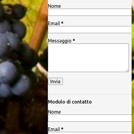
Nome
Email
*
Messaggio
*
Modulo di contatto
Nome
Email
*