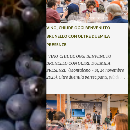
VINO, CHIUDE OGGI BENVENUTO
BRUNELLO CON OLTRE DUEMILA
PRESENZE
VINO, CHIUDE OGGI BENVENUTO
BRUNELLO CON OLTRE DUEMILA
PRESENZE (Montalcino - SI, 24 novembre
2025). Oltre duemila partecipanti, più di 370
etichette di 123 cantine per cinque giornate
di degustazioni. Si chiude così oggi la 34^
edizione di Benvenuto Brunello, l’annuale
evento di presentazione delle nuove annate
del principe dei rossi toscani a cura del
Consorzio del vino Brunello di Montalcino.
In assaggio nei calici, il millesimo 2021, la