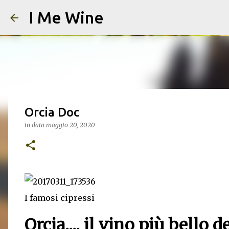
I Me Wine
Orcia Doc
in data
maggio 20, 2020
I famosi cipressi
Orcia.... il vino più bello