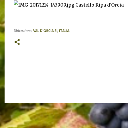
Castello Ripa d'Orcia
Ubicazione:
VAL D'ORCIA SI, ITALIA
C
o
m
m
e
n
t