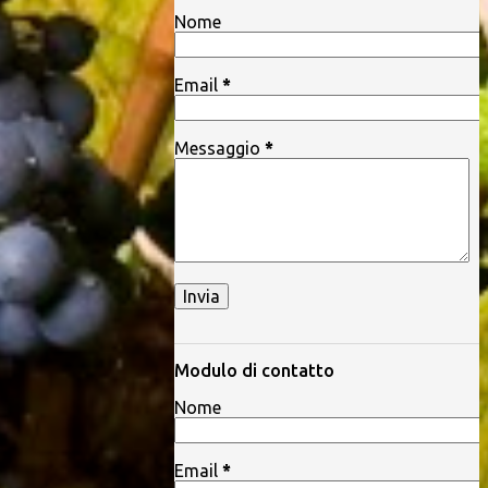
Nome
Email
*
Messaggio
*
Modulo di contatto
Nome
Email
*