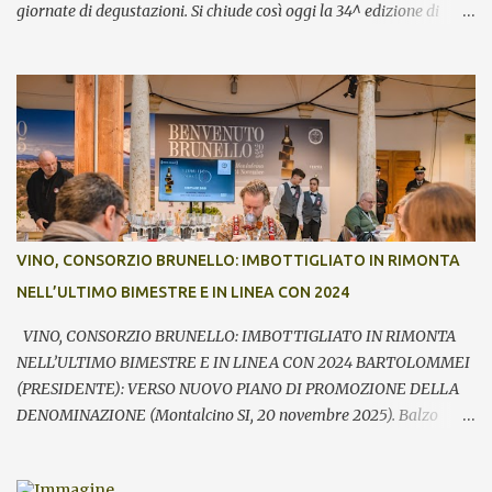
giornate di degustazioni. Si chiude così oggi la 34^ edizione di
Benvenuto Brunello, l’annuale evento di presentazione delle nuove
annate del principe dei rossi toscani a cura del Consorzio del vino
Brunello di Montalcino. In assaggio nei calici, il millesimo 2021, la
Riserva 2020, il Rosso di Montalcino 2024 oltre agli altri due vini
della denominazione, il Moscadello e il Sant’Antimo, in debutto sui
mercati a partire dal 1° gennaio 2026. “Il format ibrido dell’evento
che ha visto prima la partecipazione di critica e stampa
internazionale e poi l’apertura dei banchi di assaggio al pubblico
ha registrato anche quest’anno un grande successo sia in termini di
VINO, CONSORZIO BRUNELLO: IMBOTTIGLIATO IN RIMONTA
visitatori che tra le aziende – commenta Giacomo Bartolommei,
NELL’ULTIMO BIMESTRE E IN LINEA CON 2024
presidente del Consorzio del vino Brunello di Montalcino -. Le
presenze ...
VINO, CONSORZIO BRUNELLO: IMBOTTIGLIATO IN RIMONTA
NELL’ULTIMO BIMESTRE E IN LINEA CON 2024 BARTOLOMMEI
(PRESIDENTE): VERSO NUOVO PIANO DI PROMOZIONE DELLA
DENOMINAZIONE (Montalcino SI, 20 novembre 2025). Balzo
nell’ultimo bimestre dell’imbottigliato di Brunello di Montalcino,
che si riallinea così su volumi prossimi al pari periodo dell’anno