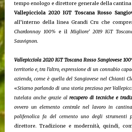
tempo enologo e direttore generale della cantina 
Vallepicciola 2020 IGT Toscana Rosso Sangi
all’interno della linea Grandi Cru che compr
Chardonnay 100%
e il
Migliore’ 2019 IGT Toscan
Sauvignon.
Vallepicciola 2020 IGT Toscana Rosso Sangiovese 1
territorio e, tra l’altro, espressione di un connubio cap
azienda, come è quella del Sangiovese nel Chianti Cl
«
Stiamo parlando di una storia preziosa per Vallepicci
tutelata anche grazie al
recupero di tecniche e tradi
ovvero un elemento centrale nel lavoro in cantina.
polifenolica fa del cemento uno degli strumenti pri
direttore. Tradizione e modernità, quindi, co