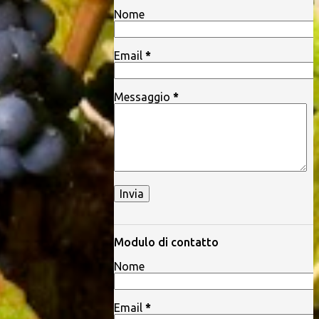
Nome
Email
*
Messaggio
*
Modulo di contatto
Nome
Email
*