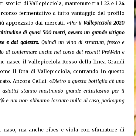
 storici di Vallepicciola, mantenute tra i 22 e i 24
rcorso fermentativo a tutto vantaggio del profilo
iù apprezzato dai mercati.
«Per il
Vallepicciola 2020
ltitudine di quasi 500 metri, ovvero un grande vitigno
se e dal galestro.
Quindi un vino di struttura, fresco e
odo di confermare anche nel corso dei recenti ProWein e
he nasce il Vallepicciola Rosso della linea Grandi
ome il Dna di Vallepicciola, centrando in questo
cato. Ancora Cellai:
«Dietro a questa bottiglia c’è uno
li asiatici stanno mostrando grande entusiasmo per il
0%
e noi non abbiamo lasciato nulla al caso, packaging
al naso, ma anche ribes e viola con sfumature di