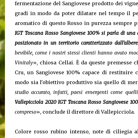
fermentazione del Sangiovese prodotto dei vigneti
gradi in modo da poter dilatare nel tempo il pe
aromatico di questo Rosso in purezza sempre p
IGT Toscana Rosso Sangiovese 100% si parla di una a
posizionato in un territorio caratterizzato dall’albere
bevibile, come i nostri stessi clienti hanno avuto m
Vinitaly
», chiosa Cellai. È da queste premesse c
Cru, un Sangiovese 100% capace di restituire c
modo sia l'obiettivo produttivo sia quello di mer
studio accurato, infatti, paesi emergenti come quel
Vallepicciola 2020 IGT Toscana Rosso Sangiovese 10
compreso
», conclude il direttore di Vallepicciola.
Colore rosso rubino intenso, note di ciliegia 