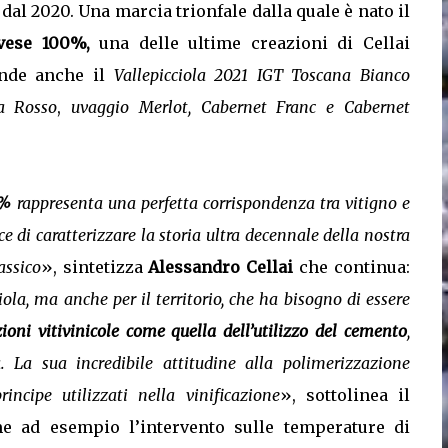
dal 2020. Una marcia trionfale dalla quale è nato il
ovese 100%,
una delle ultime creazioni di Cellai
ende anche il
Vallepicciola
2021 IGT Toscana Bianco
a Rosso
,
uvaggio Merlot, Cabernet Franc e Cabernet
00%
rappresenta una perfetta corrispondenza tra vitigno e
ace di caratterizzare la storia ultra decennale della nostra
assico
», sintetizza
Alessandro Cellai
che continua:
ola, ma anche per il territorio, che ha bisogno di essere
zioni vitivinicole come quella dell’utilizzo del cemento
,
 La sua incredibile attitudine alla polimerizzazione
ncipe utilizzati nella vinificazione
», sottolinea il
me ad esempio l’intervento sulle temperature di