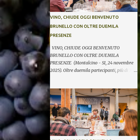
VINO, CHIUDE OGGI BENVENUTO
BRUNELLO CON OLTRE DUEMILA
PRESENZE
VINO, CHIUDE OGGI BENVENUTO
BRUNELLO CON OLTRE DUEMILA
PRESENZE (Montalcino - SI, 24 novembre
2025). Oltre duemila partecipanti, più di 370
etichette di 123 cantine per cinque giornate
di degustazioni. Si chiude così oggi la 34^
edizione di Benvenuto Brunello, l’annuale
evento di presentazione delle nuove annate
del principe dei rossi toscani a cura del
Consorzio del vino Brunello di Montalcino.
In assaggio nei calici, il millesimo 2021, la
Riserva 2020, il Rosso di Montalcino 2024
oltre agli altri due vini della denominazione,