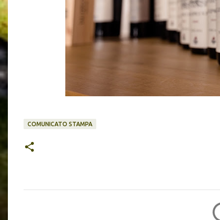
COMUNICATO STAMPA
C
o