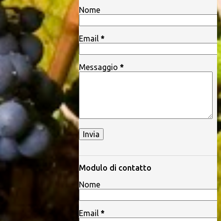
Nome
Email
*
Messaggio
*
Modulo di contatto
Nome
Email
*