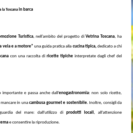
in barca
ta la Toscana
omozione Turistica
, nell’ambito del progetto di
Vetrina Toscana
, ha
 a vela e a motore”
una guida pratica alla
cucina tipica,
dedicato a chi
scana
con una raccolta di
ricette tipiche
interpretate dagli chef del
 importante e passa anche dall'
enogastronomia
: non solo ricette,
o mancare in una
cambusa gourmet e sostenibile
. Inoltre, consigli da
uardia del mare: dall'utilizzo di
prodotti locali
, all'attenzione
stema
e consentire la riproduzione.