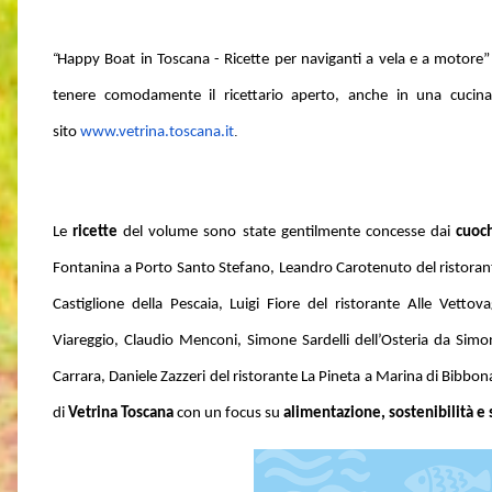
“
Happy Boat in Toscana - Ricette per naviganti a vela e a motore”
tenere comodamente il ricettario aperto, anche in una cucina 
.
sito
www.vetrina.toscana.it
Le
ricette
del volume sono state gentilmente concesse dai
cuoch
Fontanina a Porto Santo Stefano,
Leandro Carotenuto del ristor
Castiglione della Pescaia,
Luigi Fiore del ristorante Alle Vettov
Viareggio,
Claudio Menconi,
Simone Sardelli dell’Osteria da Simo
Carrara, Daniele Zazzeri del ristorante La Pineta a Marina di Bibb
di
Vetrina Toscana
con un focus su
alimentazione, sostenibilità e