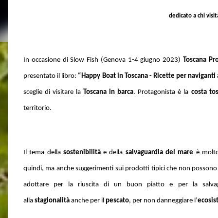
dedicato a chi visi
In occasione di Slow Fish (Genova
1-4 giugno 2023
)
Toscana Pr
presentato il libro:
“Happy Boat in Toscana - Ricette per naviganti
sceglie di visitare la
Toscana in barca
. Protagonista è l
a
costa to
territorio.
Il tema della
sostenibilità
e della
salvaguardia
del mare
è molto
quindi, ma anche suggerimenti sui prodotti tipici che non posson
adottare per la riuscita di un buon piatto e per la salvag
alla
stagionalità
anche per il
pescato
, per non danneggiare l’
ecosi