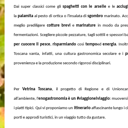
Dai super classici come gli
spaghetti con le arselle
e le
acciu
la
palamita
al pesto di ortica o l'i
nsalata di
sgombro
marinato. Ac
meglio prediligere
cotture brevi
e
marinature
in modo da preserv
fermentazioni. Scegliere piccole pezzature, tagli sottili e spessori 
per cuocere il pesce
,
risparmiando
così
tempo
ed
energia
.
Inolt
Toscana vanta, infatti, una cultura gastronomica secolare e i
p
provenienza e la produzione secondo rigorosi disciplinari.
Per
Vetrina Toscana
,
il progetto di Regione e di Unioncame
all’ambiente,
l'
enogastronomia è un #viaggionelviaggio
:
muoversi
i piatti tipici.
Qui vi proponiamo un
itinerario
affascinante lungo i c
porti e approdi turistici, in un viaggio tutto da gustare.