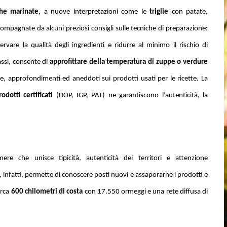
ghe marinate
, a nuove interpretazioni come le
triglie
con patate,
compagnate da a
lcuni preziosi consigli sulle tecniche di preparazione:
are la qualità degli ingredienti e ridurre al minimo il rischio di
bassi, consente di
approfittare della temperatura di zuppe o verdure
re, approfondimenti ed aneddoti sui prodotti usati per le ricette. La
rodotti certificati
(DOP, IGP, PAT) ne garantiscono l’autenticità, la
re che unisce tipicità, autenticità dei territori e attenzione
,
infatti, permette di conoscere posti nuovi e assaporarne i prodotti e
irca
600 chilometri di costa
con 17.550 ormeggi e una rete diffusa di