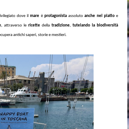
ivilegiato dove il
mare
è
protagonista
assolut
o
anche nel piatto
e
e
, attraverso le
ricette
della
tradizione
,
t
utelando la biodiversità
upera antichi saperi, storie e mestieri.