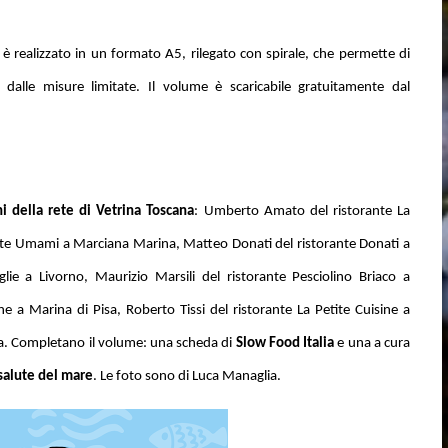
è realizzato in un formato A5, rilegato con spirale, che permette di
dalle misure limitate. Il volume è scaricabile gratuitamente dal
i della rete di Vetrina Toscana
:
Umberto Amato del ristorante La
ante Umami a Marciana Marina,
Matteo Donati del ristorante Donati a
aglie a Livorno, Maurizio Marsili del ristorante Pesciolino Briaco a
ne a Marina di Pisa, Roberto Tissi del ristorante La Petite Cuisine a
ona. Completano il volume: una scheda di
Slow Food Italia
e una a cura
 salute del mare
. Le foto sono di Luca
Managlia.