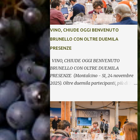
VINO, CHIUDE OGGI BENVENUTO
BRUNELLO CON OLTRE DUEMILA
PRESENZE
VINO, CHIUDE OGGI BENVENUTO
BRUNELLO CON OLTRE DUEMILA
PRESENZE (Montalcino - SI, 24 novembre
2025). Oltre duemila partecipanti, più di 370
etichette di 123 cantine per cinque giornate
di degustazioni. Si chiude così oggi la 34^
edizione di Benvenuto Brunello, l’annuale
evento di presentazione delle nuove annate
del principe dei rossi toscani a cura del
Consorzio del vino Brunello di Montalcino.
In assaggio nei calici, il millesimo 2021, la