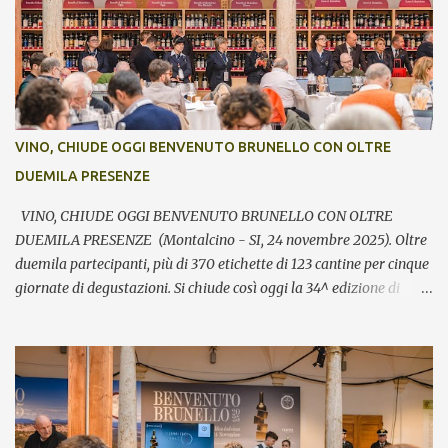
VINO, CHIUDE OGGI BENVENUTO BRUNELLO CON OLTRE
DUEMILA PRESENZE
VINO, CHIUDE OGGI BENVENUTO BRUNELLO CON OLTRE
DUEMILA PRESENZE (Montalcino - SI, 24 novembre 2025). Oltre
duemila partecipanti, più di 370 etichette di 123 cantine per cinque
giornate di degustazioni. Si chiude così oggi la 34^ edizione di
Benvenuto Brunello, l’annuale evento di presentazione delle nuove
annate del principe dei rossi toscani a cura del Consorzio del vino
Brunello di Montalcino. In assaggio nei calici, il millesimo 2021, la
Riserva 2020, il Rosso di Montalcino 2024 oltre agli altri due vini
della denominazione, il Moscadello e il Sant’Antimo, in debutto sui
mercati a partire dal 1° gennaio 2026. “Il format ibrido dell’evento