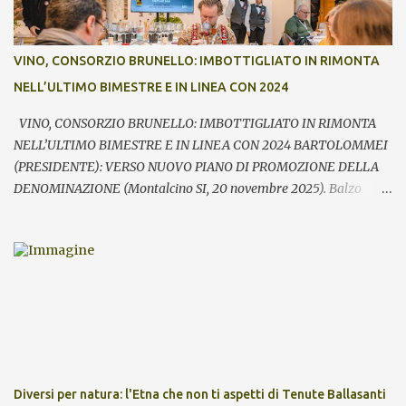
che ha visto prima la partecipazione di critica e stampa
internazionale e poi l’apertura dei banchi di assaggio al pubblico
ha registrato anche quest’anno un grande successo sia in termini di
VINO, CONSORZIO BRUNELLO: IMBOTTIGLIATO IN RIMONTA
visitatori che tra le aziende – commenta Giacomo Bartolommei,
NELL’ULTIMO BIMESTRE E IN LINEA CON 2024
presidente del Consorzio del vino Brunello di Montalcino -. Le
presenze ...
VINO, CONSORZIO BRUNELLO: IMBOTTIGLIATO IN RIMONTA
NELL’ULTIMO BIMESTRE E IN LINEA CON 2024 BARTOLOMMEI
(PRESIDENTE): VERSO NUOVO PIANO DI PROMOZIONE DELLA
DENOMINAZIONE (Montalcino SI, 20 novembre 2025). Balzo
nell’ultimo bimestre dell’imbottigliato di Brunello di Montalcino,
che si riallinea così su volumi prossimi al pari periodo dell’anno
precedente (-0,9%). Fondamentale – rileva il Consorzio del vino
Brunello di Montalcino in occasione della giornata di apertura di
Benvenuto Brunello – la performance registrata in particolare
nell’ultimo mese con i volumi sopra quota 1,9 milioni di bottiglie
equivalenti, il 39% in più rispetto a ottobre 2024. Il saldo nei primi
10 mesi – secondo l’analisi realizzata su base Valoritalia sulla base
dei contrassegni di Stato consegnati - sale quindi a 7,63 milioni di
Diversi per natura: l'Etna che non ti aspetti di Tenute Ballasanti
pezzi imbottigliati, a fronte dei 7,69 milioni dello scorso anno.