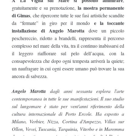
A La Vigna sul Mare si possono ammirare
,
la mostra permanente
gratuitamente e su prenotazione,
di Gimas
, che ripercorre tutte le sue fasi artistiche scandite
e la toccante
da “fermate” in giro per il mondo
installazione di Angelo Marotta
dove un piccolo
peschereccio, ridotto a brandelli, rappresenta il percorso
complesso nel mare della vita, tra il continuo inabissarsi ed
il leggero riaffiorare sul pelo dell’acqua, con la
consapevolezza che dopo ogni tempesta arriverà la quiete;
un naufragare in cui ogni essere umano può trovare la sua
ancora di salvezza.
Angelo Marotta
dagli anni sessanta esplora l'arte
contemporanea in tutte le sue manifestazioni. Il suo studio
sul lungomare è stato per vent'anni riferimento della
cultura internazionale di Porto Ercole. Ha esposto a
Milano, Verbier, Nizza, Cortina d'Ampezzo, Villas sur
Ollon, Vevei, Tuscania, Tarquinia, Viterbo e in Maremma