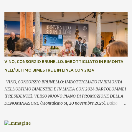
Benvenuto Brunello, l’annuale evento di presentazione delle nuove
annate del principe dei rossi toscani a cura del Consorzio del vino
Brunello di Montalcino. In assaggio nei calici, il millesimo 2021, la
Riserva 2020, il Rosso di Montalcino 2024 oltre agli altri due vini
della denominazione, il Moscadello e il Sant’Antimo, in debutto sui
mercati a partire dal 1° gennaio 2026. “Il format ibrido dell’evento
che ha visto prima la partecipazione di critica e stampa
internazionale e poi l’apertura dei banchi di assaggio al pubblico
ha registrato anche quest’anno un grande successo sia in termini di
VINO, CONSORZIO BRUNELLO: IMBOTTIGLIATO IN RIMONTA
visitatori che tra le aziende – commenta Giacomo Bartolommei,
NELL’ULTIMO BIMESTRE E IN LINEA CON 2024
presidente del Consorzio del vino Brunello di Montalcino -. Le
presenze ...
VINO, CONSORZIO BRUNELLO: IMBOTTIGLIATO IN RIMONTA
NELL’ULTIMO BIMESTRE E IN LINEA CON 2024 BARTOLOMMEI
(PRESIDENTE): VERSO NUOVO PIANO DI PROMOZIONE DELLA
DENOMINAZIONE (Montalcino SI, 20 novembre 2025). Balzo
nell’ultimo bimestre dell’imbottigliato di Brunello di Montalcino,
che si riallinea così su volumi prossimi al pari periodo dell’anno
precedente (-0,9%). Fondamentale – rileva il Consorzio del vino
Brunello di Montalcino in occasione della giornata di apertura di