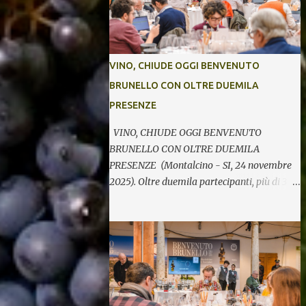
VINO, CHIUDE OGGI BENVENUTO
BRUNELLO CON OLTRE DUEMILA
PRESENZE
VINO, CHIUDE OGGI BENVENUTO
BRUNELLO CON OLTRE DUEMILA
PRESENZE (Montalcino - SI, 24 novembre
2025). Oltre duemila partecipanti, più di 370
etichette di 123 cantine per cinque giornate
di degustazioni. Si chiude così oggi la 34^
edizione di Benvenuto Brunello, l’annuale
evento di presentazione delle nuove annate
del principe dei rossi toscani a cura del
Consorzio del vino Brunello di Montalcino.
In assaggio nei calici, il millesimo 2021, la