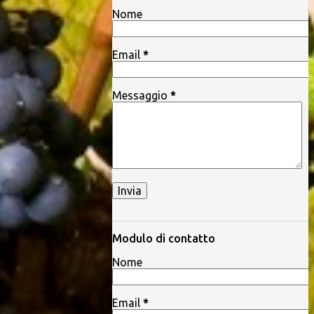
Nome
Email
*
Messaggio
*
Modulo di contatto
Nome
Email
*