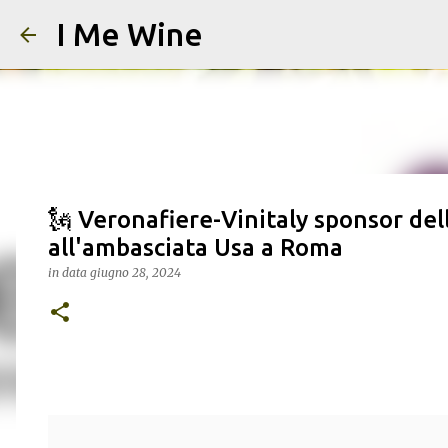
I Me Wine
🗽 Veronafiere-Vinitaly sponsor de
all'ambasciata Usa a Roma
in data
giugno 28, 2024