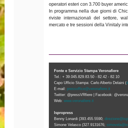
operatori esteri con 3.700 buyer americ
In programma nella due giorni di Chic
riviste internazionali del settore, w
mercato e tre sessioni della Vinitaly i
Fonte e Servizio Stampa Veronafiere
Tel.: + 39.045.829.83.50 - 82.42 - 82.10
Capo Ufficio Stampa: Carlo Alberto Delaini (
d
E-mail:
pressoffice@veronafiere.it
Twitter: @pressVRfiere | Facebook: @verona
Web:
www.veronafiere.it
Ispropress
Benny Lonardi (393.455.5590;
direzione@isp
Simone Velasco (327.9131676;
simovela@isp