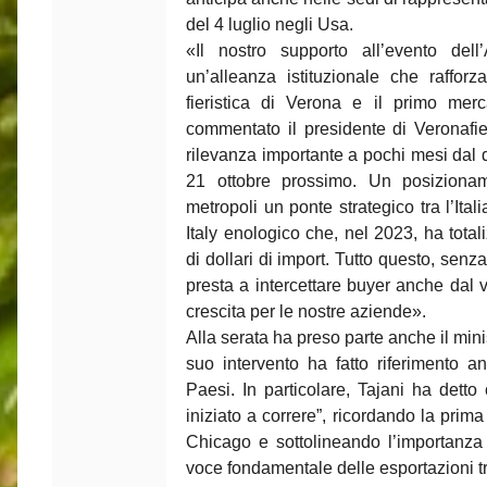
del 4 luglio negli Usa.
«Il nostro supporto all’evento d
un’alleanza istituzionale che rafforz
fieristica di Verona e il primo mer
commentato il presidente di Veronafi
rilevanza importante a pochi mesi dal d
21 ottobre prossimo. Un posiziona
metropoli un ponte strategico tra l’Ita
Italy enologico che, nel 2023, ha tota
di dollari di import. Tutto questo, sen
presta a intercettare buyer anche dal v
crescita per le nostre aziende».
Alla serata ha preso parte anche il mini
suo intervento ha fatto riferimento a
Paesi. In particolare, Tajani ha detto 
iniziato a correre”, ricordando la prim
Chicago e sottolineando l’importanza
voce fondamentale delle esportazioni tr