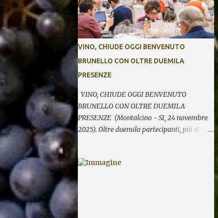
VINO, CHIUDE OGGI BENVENUTO
BRUNELLO CON OLTRE DUEMILA
PRESENZE
VINO, CHIUDE OGGI BENVENUTO
BRUNELLO CON OLTRE DUEMILA
PRESENZE (Montalcino - SI, 24 novembre
2025). Oltre duemila partecipanti, più di 370
etichette di 123 cantine per cinque giornate
di degustazioni. Si chiude così oggi la 34^
edizione di Benvenuto Brunello, l’annuale
evento di presentazione delle nuove annate
del principe dei rossi toscani a cura del
Consorzio del vino Brunello di Montalcino.
In assaggio nei calici, il millesimo 2021, la