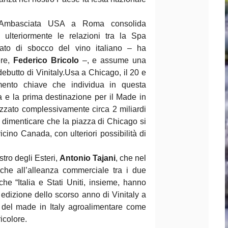
ell’Ambasciata USA a Roma consolida
a ulteriormente le relazioni tra la Spa
cato di sbocco del vino italiano – ha
ere,
Federico Bricolo
–, e assume una
ebutto di Vinitaly.Usa a Chicago, il 20 e
mento chiave che individua in questa
lia e la prima destinazione per il Made in
lizzato complessivamente circa 2 miliardi
za dimenticare che la piazza di Chicago si
icino Canada, con ulteriori possibilità di
stro degli Esteri,
Antonio Tajani
, che nel
nche all’alleanza commerciale tra i due
che “Italia e Stati Uniti, insieme, hanno
a edizione dello scorso anno di Vinitaly a
 del made in Italy agroalimentare come
icolore.