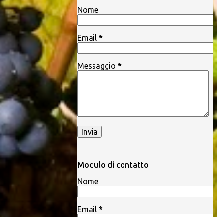
Nome
Email
*
Messaggio
*
Modulo di contatto
Nome
Email
*