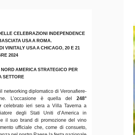
DELLE CELEBRAZIONI INDEPENDENCE
MBASCIATA USA A ROMA.
I VINITALY USA A CHICAGO, 20 E 21
RE 2024
: NORD AMERICA STRATEGICO PER
A SETTORE
 il networking diplomatico di Veronafiere-
icane. L’occasione è quella del
248°
y
celebrato ieri sera a Villa Taverna a
atore degli Stati Uniti d’America in
 e il suo brand di promozione del vino
imento ufficiale che, come di consueto,
tanza nel nostro Paese la festa nazionale