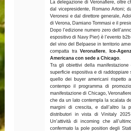
La delegazione di Veronafiere, oltre 
dal vicepresidente, Romano Artoni; da
Veronesi e dal direttore generale, Ado
di Verona, Damiano Tommasi e il presi
Dopo l’edizione numero zero dell’anno 
espositivo di Navy Pier) è l’evento b2b
del vino del Belpaese in territorio am
compatta tra
Veronafiere
,
Ice-Agenz
Americana con sede a Chicago
.
Tra gli obiettivi della manifestazion
superficie espositiva e di raddoppiare 
quello dei buyer americani rispetto 
contempo il programma di promozione
manifestazione di Chicago, Veronafiere 
che da un lato contempla la scalata de
margini di crescita, e dall’altro la
distributori in vista di Vinitaly 20
Un’attività di incoming che all’ultim
confermato la pole position degli Stati