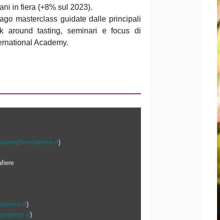
ani in fiera (+8% sul 2023).
ago masterclass guidate dalle principali
alk around tasting, seminari e focus di
nternational Academy.
elaini@veronafiere.it
)
fiere
ropress.it
)
ropress.it
)