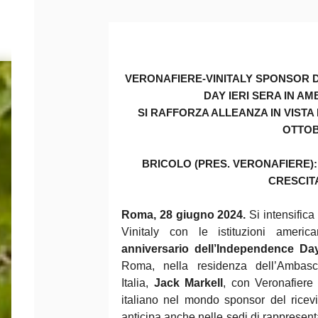
VERONAFIERE-VINITALY SPONSOR 
DAY IERI SERA IN A
SI RAFFORZA ALLEANZA IN VISTA D
OTTOB
BRICOLO (PRES. VERONAFIERE)
CRESCIT
Roma, 28 giugno 2024.
Si intensifica
Vinitaly con le istituzioni amer
anniversario dell’Independence Da
Roma, nella residenza dell’Ambasci
Italia,
Jack Markell
, con Veronafiere
italiano nel mondo sponsor del ricev
anticipa anche nelle sedi di rappresen