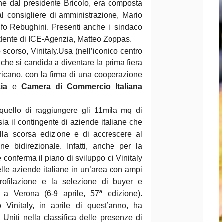
che dal presidente Bricolo, era composta
l consigliere di amministrazione, Mario
lfo Rebughini. Presenti anche il sindaco
dente di ICE-Agenzia, Matteo Zoppas.
scorso, Vinitaly.Usa (nell’iconico centro
 che si candida a diventare la prima fiera
ericano, con la firma di una cooperazione
ia
e
Camera di Commercio Italiana
e quello di raggiungere gli 11mila mq di
sia il contingente di aziende italiane che
alla scorsa edizione e di accrescere al
 bidirezionale. Infatti, anche per la
conferma il piano di sviluppo di Vinitaly
lle aziende italiane in un’area con ampi
 profilazione e la selezione di buyer e
25 a Verona (6-9 aprile, 57ª edizione).
o Vinitaly, in aprile di quest’anno, ha
 Uniti nella classifica delle presenze di