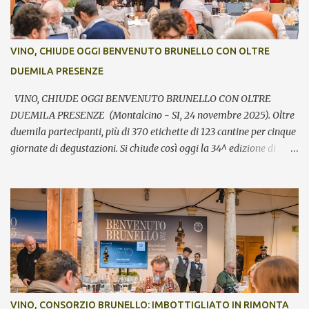
VINO, CHIUDE OGGI BENVENUTO BRUNELLO CON OLTRE
DUEMILA PRESENZE
VINO, CHIUDE OGGI BENVENUTO BRUNELLO CON OLTRE
DUEMILA PRESENZE (Montalcino - SI, 24 novembre 2025). Oltre
duemila partecipanti, più di 370 etichette di 123 cantine per cinque
giornate di degustazioni. Si chiude così oggi la 34^ edizione di
Benvenuto Brunello, l’annuale evento di presentazione delle nuove
annate del principe dei rossi toscani a cura del Consorzio del vino
Brunello di Montalcino. In assaggio nei calici, il millesimo 2021, la
Riserva 2020, il Rosso di Montalcino 2024 oltre agli altri due vini
della denominazione, il Moscadello e il Sant’Antimo, in debutto sui
mercati a partire dal 1° gennaio 2026. “Il format ibrido dell’evento
che ha visto prima la partecipazione di critica e stampa
internazionale e poi l’apertura dei banchi di assaggio al pubblico
ha registrato anche quest’anno un grande successo sia in termini di
VINO, CONSORZIO BRUNELLO: IMBOTTIGLIATO IN RIMONTA