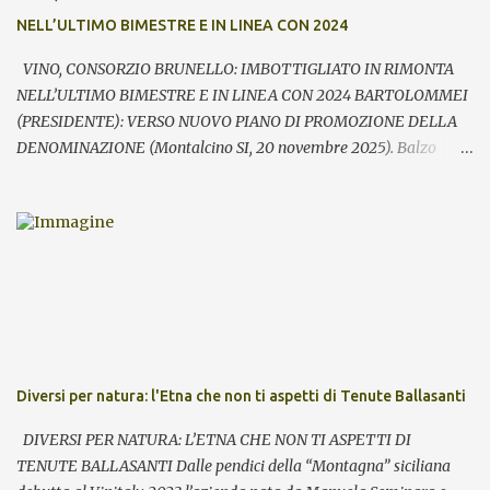
visitatori che tra le aziende – commenta Giacomo Bartolommei,
NELL’ULTIMO BIMESTRE E IN LINEA CON 2024
presidente del Consorzio del vino Brunello di Montalcino -. Le
presenze ...
VINO, CONSORZIO BRUNELLO: IMBOTTIGLIATO IN RIMONTA
NELL’ULTIMO BIMESTRE E IN LINEA CON 2024 BARTOLOMMEI
(PRESIDENTE): VERSO NUOVO PIANO DI PROMOZIONE DELLA
DENOMINAZIONE (Montalcino SI, 20 novembre 2025). Balzo
nell’ultimo bimestre dell’imbottigliato di Brunello di Montalcino,
che si riallinea così su volumi prossimi al pari periodo dell’anno
precedente (-0,9%). Fondamentale – rileva il Consorzio del vino
Brunello di Montalcino in occasione della giornata di apertura di
Benvenuto Brunello – la performance registrata in particolare
nell’ultimo mese con i volumi sopra quota 1,9 milioni di bottiglie
equivalenti, il 39% in più rispetto a ottobre 2024. Il saldo nei primi
10 mesi – secondo l’analisi realizzata su base Valoritalia sulla base
dei contrassegni di Stato consegnati - sale quindi a 7,63 milioni di
Diversi per natura: l'Etna che non ti aspetti di Tenute Ballasanti
pezzi imbottigliati, a fronte dei 7,69 milioni dello scorso anno.
Rilevante l’effetto traino della nuova annata, la 2021 protagonista
DIVERSI PER NATURA: L’ETNA CHE NON TI ASPETTI DI
dell’anteprima di Montalcino, che entrerà in c...
TENUTE BALLASANTI Dalle pendici della “Montagna” siciliana