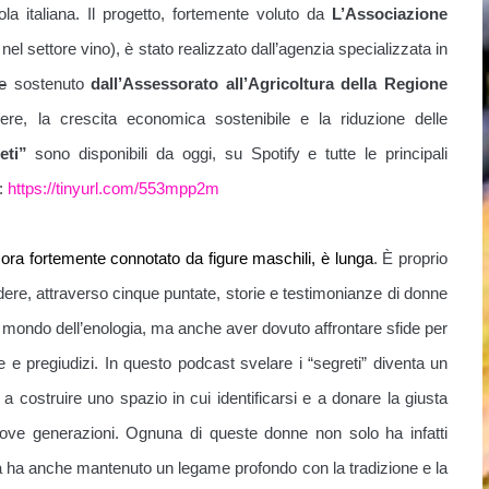
cola italiana. Il progetto, fortemente voluto da
L’Associazione
el settore vino), è stato realizzato dall’agenzia specializzata in
e
sostenuto
dall’Assessorato all’Agricoltura della Regione
ere, la crescita economica sostenibile e la riduzione delle
eti”
sono disponibili da oggi, su Spotify e tutte le principali
i:
https://tinyurl.
com/553mpp2m
cora fortemente connotato da figure maschili, è lunga
. È proprio
idere, attraverso cinque puntate, storie e testimonianze di donne
 mondo dell’enologia, ma anche aver dovuto affrontare sfide per
 e pregiudizi. In questo podcast svelare i “segreti” diventa un
a costruire uno spazio in cui identificarsi e a donare la giusta
nuove generazioni.
Ognuna di queste donne non solo ha infatti
 ma ha anche mantenuto un legame profondo con la tradizione e la