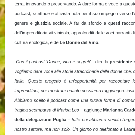
terra, innovando o preservando. A dare forma e voce a questo
podcast, scrittrice e attivista nota per il suo impegno verso 
genere e giustizia sociale. A far da sfondo a questi raccont
dell’imprenditoria vitivinicola, approfonditi dalle voci narranti d
cultura enologica, e de
Le Donne del Vino
.
"Con il podcast 'Donne, vino e segreti' -
dice la
presidente 
vogliamo dare voce alle storie straordinarie delle donne che,
Italia. Questo progetto è un’opportunità per raccontare
imprenditrici, per mostrare quanto possiamo raggiungere insie
Abbiamo scelto il podcast come una nuova forma di comuni
tragica scomparsa di Marisa Leo –
aggiunge
Marianna Cardo
della delegazione Puglia
– tutte noi abbiamo sentito l'urge
nostro settore, ma non solo. Un giorno ho telefonato a La