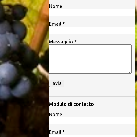
Nome
Email
*
Messaggio
*
Modulo di contatto
Nome
Email
*