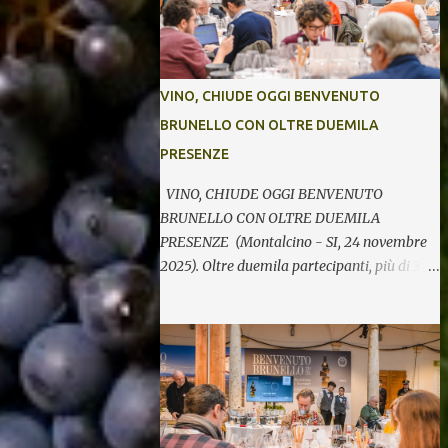
VINO, CHIUDE OGGI BENVENUTO
BRUNELLO CON OLTRE DUEMILA
PRESENZE
VINO, CHIUDE OGGI BENVENUTO
BRUNELLO CON OLTRE DUEMILA
PRESENZE (Montalcino - SI, 24 novembre
2025). Oltre duemila partecipanti, più di 370
etichette di 123 cantine per cinque giornate
di degustazioni. Si chiude così oggi la 34^
edizione di Benvenuto Brunello, l’annuale
evento di presentazione delle nuove annate
del principe dei rossi toscani a cura del
Consorzio del vino Brunello di Montalcino.
In assaggio nei calici, il millesimo 2021, la