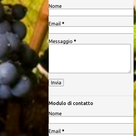
Nome
Email
*
Messaggio
*
Modulo di contatto
Nome
Email
*