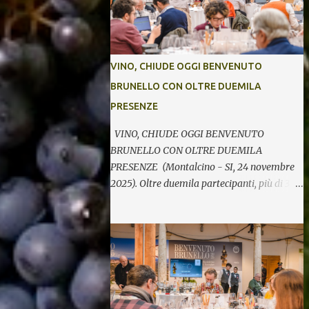
VINO, CHIUDE OGGI BENVENUTO
BRUNELLO CON OLTRE DUEMILA
PRESENZE
VINO, CHIUDE OGGI BENVENUTO
BRUNELLO CON OLTRE DUEMILA
PRESENZE (Montalcino - SI, 24 novembre
2025). Oltre duemila partecipanti, più di 370
etichette di 123 cantine per cinque giornate
di degustazioni. Si chiude così oggi la 34^
edizione di Benvenuto Brunello, l’annuale
evento di presentazione delle nuove annate
del principe dei rossi toscani a cura del
Consorzio del vino Brunello di Montalcino.
In assaggio nei calici, il millesimo 2021, la