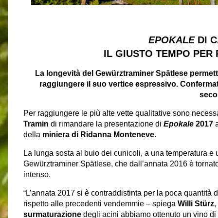
EPOKALE
DI 
​IL GIUSTO TEMPO PER
La longevità del Gewürztraminer Spätlese permette
raggiungere il suo vertice espressivo. Confermat
seco
Per raggiungere le più alte vette qualitative sono necess
Tramin
di rimandare la presentazione di
Epokale
2017
della
miniera di Ridanna Monteneve
.
La lunga sosta al buio dei cunicoli, a una temperatura e 
Gewürztraminer Spätlese, che dall’annata 2016 è tornato a
intenso.
“L’annata 2017 si è contraddistinta per la poca quantità
d
rispetto alle precedenti vendemmie – spiega
Willi Stürz
,
surmaturazione
degli acini abbiamo ottenuto un vino 