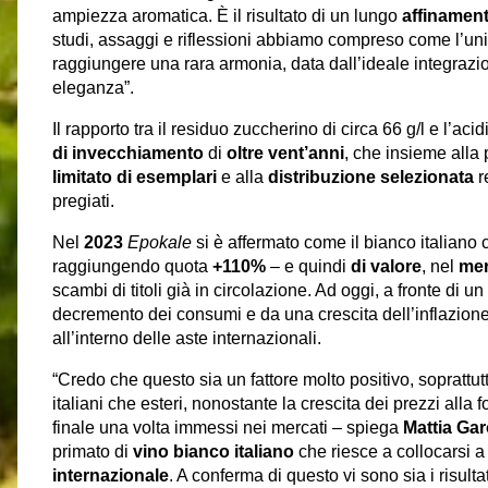
ampiezza aromatica. È il risultato di un lungo
affinamen
studi, assaggi e riflessioni abbiamo compreso come l’uni
raggiungere una rara armonia, data dall’ideale integraz
eleganza”. ​
Il rapporto tra il residuo zuccherino di circa 66 g/l e l’aci
di invecchiamento
di
oltre vent’anni
, che insieme alla 
limitato di esemplari
e alla
distribuzione selezionata
r
pregiati.
Nel
2023
Epokale
si è affermato come il bianco italiano
raggiungendo quota
+110%
– e quindi
di valore
, nel
mer
scambi di titoli già in circolazione. Ad oggi, a fronte di
decremento dei consumi e da una crescita dell’inflazione
all’interno delle aste internazionali.
“Credo che questo sia un fattore molto positivo, soprattutt
italiani che esteri, nonostante la crescita dei prezzi all
finale una volta immessi nei mercati – spiega
Mattia Ga
primato di
vino bianco italiano
che riesce a collocarsi a
internazionale
. A conferma di questo vi sono sia i risul