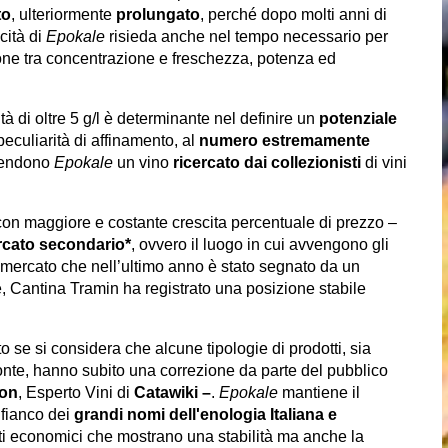
to
, ulteriormente
prolungato
, perché dopo molti anni di
cità di
Epokale
risieda anche nel tempo necessario per
ione tra concentrazione e freschezza, potenza ed
dità di oltre 5 g/l è determinante nel definire un
potenziale
peculiarità di affinamento, al
numero estremamente
endono
Epokale
un vino
ricercato dai collezionisti
di vini
 con maggiore e costante crescita percentuale di prezzo –
cato secondario*
, ovvero il luogo in cui avvengono gli
 un mercato che nell’ultimo anno è stato segnato da un
, Cantina Tramin ha registrato una posizione stabile
o se si considera che alcune tipologie di prodotti, sia
a fonte, hanno subito una correzione da parte del pubblico
ron
, Esperto Vini di
Catawiki –
.
Epokale
mantiene il
 fianco
dei
grandi nomi dell'enologia Italiana e
tati economici che mostrano una stabilità ma anche la