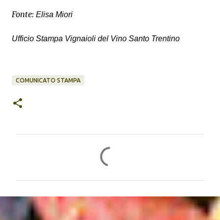
Fonte:
Elisa Miori
Ufficio Stampa
Vignaioli del Vino Santo Trentino
COMUNICATO STAMPA
C
o
m
m
e
n