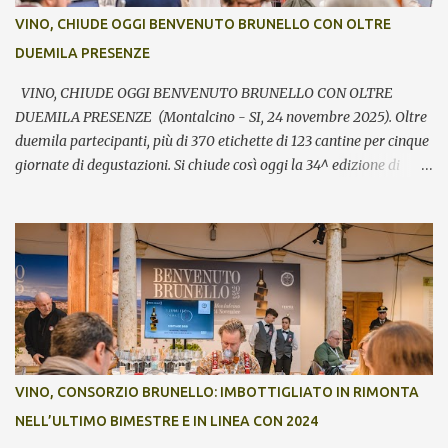
VINO, CHIUDE OGGI BENVENUTO BRUNELLO CON OLTRE
DUEMILA PRESENZE
VINO, CHIUDE OGGI BENVENUTO BRUNELLO CON OLTRE
DUEMILA PRESENZE (Montalcino - SI, 24 novembre 2025). Oltre
duemila partecipanti, più di 370 etichette di 123 cantine per cinque
giornate di degustazioni. Si chiude così oggi la 34^ edizione di
Benvenuto Brunello, l’annuale evento di presentazione delle nuove
annate del principe dei rossi toscani a cura del Consorzio del vino
Brunello di Montalcino. In assaggio nei calici, il millesimo 2021, la
Riserva 2020, il Rosso di Montalcino 2024 oltre agli altri due vini
della denominazione, il Moscadello e il Sant’Antimo, in debutto sui
mercati a partire dal 1° gennaio 2026. “Il format ibrido dell’evento
che ha visto prima la partecipazione di critica e stampa
internazionale e poi l’apertura dei banchi di assaggio al pubblico
ha registrato anche quest’anno un grande successo sia in termini di
VINO, CONSORZIO BRUNELLO: IMBOTTIGLIATO IN RIMONTA
visitatori che tra le aziende – commenta Giacomo Bartolommei,
NELL’ULTIMO BIMESTRE E IN LINEA CON 2024
presidente del Consorzio del vino Brunello di Montalcino -. Le