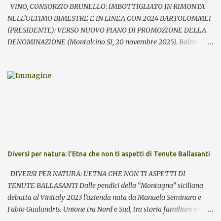
presenze ...
VINO, CONSORZIO BRUNELLO: IMBOTTIGLIATO IN RIMONTA
NELL’ULTIMO BIMESTRE E IN LINEA CON 2024 BARTOLOMMEI
(PRESIDENTE): VERSO NUOVO PIANO DI PROMOZIONE DELLA
DENOMINAZIONE (Montalcino SI, 20 novembre 2025). Balzo
nell’ultimo bimestre dell’imbottigliato di Brunello di Montalcino,
che si riallinea così su volumi prossimi al pari periodo dell’anno
precedente (-0,9%). Fondamentale – rileva il Consorzio del vino
Brunello di Montalcino in occasione della giornata di apertura di
Benvenuto Brunello – la performance registrata in particolare
nell’ultimo mese con i volumi sopra quota 1,9 milioni di bottiglie
equivalenti, il 39% in più rispetto a ottobre 2024. Il saldo nei primi
10 mesi – secondo l’analisi realizzata su base Valoritalia sulla base
dei contrassegni di Stato consegnati - sale quindi a 7,63 milioni di
Diversi per natura: l'Etna che non ti aspetti di Tenute Ballasanti
pezzi imbottigliati, a fronte dei 7,69 milioni dello scorso anno.
Rilevante l’effetto traino della nuova annata, la 2021 protagonista
DIVERSI PER NATURA: L’ETNA CHE NON TI ASPETTI DI
dell’anteprima di Montalcino, che entrerà in c...
TENUTE BALLASANTI Dalle pendici della “Montagna” siciliana
debutta al Vinitaly 2023 l’azienda nata da Manuela Seminara e
Fabio Gualandris. Unione tra Nord e Sud, tra storia familiare e vita