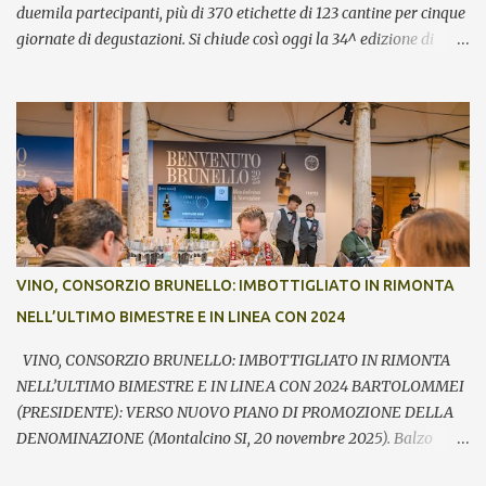
duemila partecipanti, più di 370 etichette di 123 cantine per cinque
giornate di degustazioni. Si chiude così oggi la 34^ edizione di
Benvenuto Brunello, l’annuale evento di presentazione delle nuove
annate del principe dei rossi toscani a cura del Consorzio del vino
Brunello di Montalcino. In assaggio nei calici, il millesimo 2021, la
Riserva 2020, il Rosso di Montalcino 2024 oltre agli altri due vini
della denominazione, il Moscadello e il Sant’Antimo, in debutto sui
mercati a partire dal 1° gennaio 2026. “Il format ibrido dell’evento
che ha visto prima la partecipazione di critica e stampa
internazionale e poi l’apertura dei banchi di assaggio al pubblico
ha registrato anche quest’anno un grande successo sia in termini di
VINO, CONSORZIO BRUNELLO: IMBOTTIGLIATO IN RIMONTA
visitatori che tra le aziende – commenta Giacomo Bartolommei,
NELL’ULTIMO BIMESTRE E IN LINEA CON 2024
presidente del Consorzio del vino Brunello di Montalcino -. Le
presenze ...
VINO, CONSORZIO BRUNELLO: IMBOTTIGLIATO IN RIMONTA
NELL’ULTIMO BIMESTRE E IN LINEA CON 2024 BARTOLOMMEI
(PRESIDENTE): VERSO NUOVO PIANO DI PROMOZIONE DELLA
DENOMINAZIONE (Montalcino SI, 20 novembre 2025). Balzo
nell’ultimo bimestre dell’imbottigliato di Brunello di Montalcino,