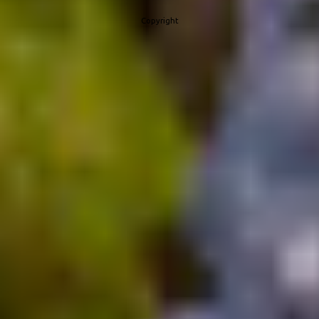
internazionale. Un incontro tra Nord e Sud, tra famiglia e
Copyright
imprenditorialità che fornisce un’ottima espressione dell’enologia
etnea. La storia dell’azienda risale a inizio ‘900, quando Don
Lorenzo ha acquisito le prime proprietà della tenuta. Poi la guida
dell’attività viticola passa al figlio Angelo, nonno di Manuela, che
ha saputo trasmettere alla ...