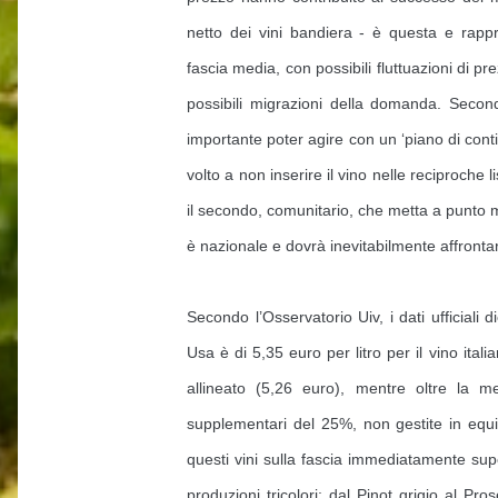
netto dei vini bandiera - è questa e rap
fascia media, con possibili fluttuazioni di p
possibili migrazioni della domanda. Seco
importante poter agire con un ‘piano di contin
volto a non inserire il vino nelle reciproche l
il secondo, comunitario, che metta a punto 
è nazionale e dovrà inevitabilmente affronta
Secondo l’Osservatorio Uiv, i dati ufficiali
Usa è di 5,35 euro per litro per il vino itali
allineato (5,26 euro), mentre oltre la m
supplementari del 25%, non gestite in equit
questi vini sulla fascia immediatamente supe
produzioni tricolori: dal Pinot grigio al P