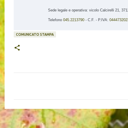
Sede legale e operativa: vicolo Calcirelli 21, 3
Telefono
045.2213790
- C.F. - P.IVA:
044473202
COMUNICATO STAMPA
C
o
m
m
e
n