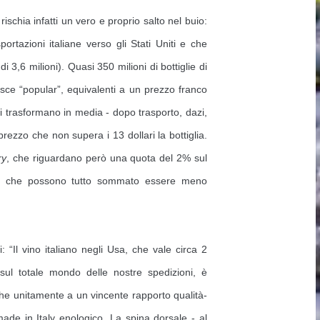
ischia infatti un vero e proprio salto nel buio:
portazioni italiane verso gli Stati Uniti e che
di 3,6 milioni). Quasi 350 milioni di bottiglie di
asce “popular”, equivalenti a un prezzo franco
 si trasformano in media - dopo trasporto, dazi,
 prezzo che non supera i 13 dollari la bottiglia.
ry
, che riguardano però una quota del 2% sul
 e che possono tutto sommato essere meno
 “Il vino italiano negli Usa, che vale circa 2
ul totale mondo delle nostre spedizioni, è
che unitamente a un vincente rapporto qualità-
ade in Italy enologico. La spina dorsale - al