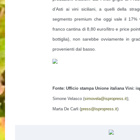
d’Asti ai vini siciliani, a quelli della str
segmento premium che oggi vale il 17% v
franco cantina di 8,80 euro/litro e price point
bottiglia), non sarebbe ovviamente in grad
provenienti dal basso.
Fonte: Ufficio stampa Unione italiana Vini: i
Simone Velasco (
simovela@ispropress.it
);
Marta De Carli (
press@ispropress.it
)