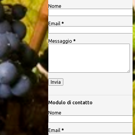
Nome
Email
*
Messaggio
*
Modulo di contatto
Nome
Email
*