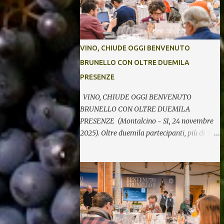
VINO, CHIUDE OGGI BENVENUTO
BRUNELLO CON OLTRE DUEMILA
PRESENZE
VINO, CHIUDE OGGI BENVENUTO
BRUNELLO CON OLTRE DUEMILA
PRESENZE (Montalcino - SI, 24 novembre
2025). Oltre duemila partecipanti, più di 370
etichette di 123 cantine per cinque giornate
di degustazioni. Si chiude così oggi la 34^
edizione di Benvenuto Brunello, l’annuale
evento di presentazione delle nuove annate
del principe dei rossi toscani a cura del
Consorzio del vino Brunello di Montalcino.
In assaggio nei calici, il millesimo 2021, la