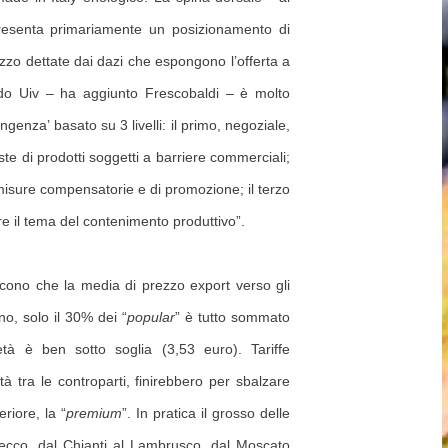
presenta primariamente un posizionamento di
rezzo dettate dai dazi che espongono l’offerta a
ndo Uiv – ha aggiunto Frescobaldi – è molto
genza’ basato su 3 livelli: il primo, negoziale,
iste di prodotti soggetti a barriere commerciali;
misure compensatorie e di promozione; il terzo
re il tema del contenimento produttivo”.
 dicono che la media di prezzo export verso gli
ano, solo il 30% dei “
popular
” è tutto sommato
età è ben sotto soglia (3,53 euro). Tariffe
à tra le controparti, finirebbero per sbalzare
riore, la “
premium
”. In pratica il grosso delle
rosecco, dal Chianti al Lambrusco, dal Moscato