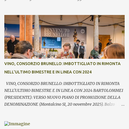
Benvenuto Brunello, l’annuale evento di presentazione delle nuove
annate del principe dei rossi toscani a cura del Consorzio del vino
Brunello di Montalcino. In assaggio nei calici, il millesimo 2021, la
Riserva 2020, il Rosso di Montalcino 2024 oltre agli altri due vini
della denominazione, il Moscadello e il Sant’Antimo, in debutto sui
mercati a partire dal 1° gennaio 2026. “Il format ibrido dell’evento
che ha visto prima la partecipazione di critica e stampa
internazionale e poi l’apertura dei banchi di assaggio al pubblico
ha registrato anche quest’anno un grande successo sia in termini di
VINO, CONSORZIO BRUNELLO: IMBOTTIGLIATO IN RIMONTA
visitatori che tra le aziende – commenta Giacomo Bartolommei,
NELL’ULTIMO BIMESTRE E IN LINEA CON 2024
presidente del Consorzio del vino Brunello di Montalcino -. Le
presenze ...
VINO, CONSORZIO BRUNELLO: IMBOTTIGLIATO IN RIMONTA
NELL’ULTIMO BIMESTRE E IN LINEA CON 2024 BARTOLOMMEI
(PRESIDENTE): VERSO NUOVO PIANO DI PROMOZIONE DELLA
DENOMINAZIONE (Montalcino SI, 20 novembre 2025). Balzo
nell’ultimo bimestre dell’imbottigliato di Brunello di Montalcino,
che si riallinea così su volumi prossimi al pari periodo dell’anno
precedente (-0,9%). Fondamentale – rileva il Consorzio del vino