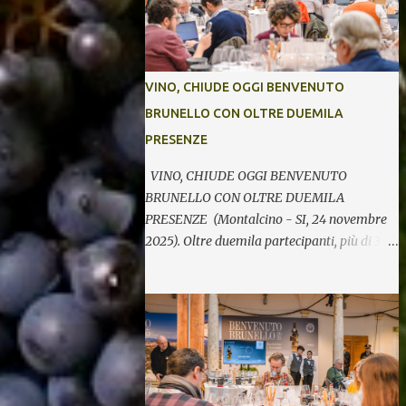
VINO, CHIUDE OGGI BENVENUTO
BRUNELLO CON OLTRE DUEMILA
PRESENZE
VINO, CHIUDE OGGI BENVENUTO
BRUNELLO CON OLTRE DUEMILA
PRESENZE (Montalcino - SI, 24 novembre
2025). Oltre duemila partecipanti, più di 370
etichette di 123 cantine per cinque giornate
di degustazioni. Si chiude così oggi la 34^
edizione di Benvenuto Brunello, l’annuale
evento di presentazione delle nuove annate
del principe dei rossi toscani a cura del
Consorzio del vino Brunello di Montalcino.
In assaggio nei calici, il millesimo 2021, la