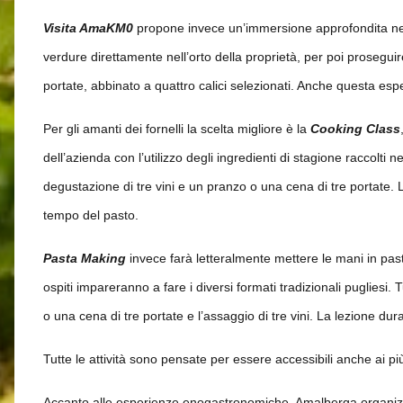
Visita AmaKM0
propone invece un’immersione approfondita nel 
verdure direttamente nell’orto della proprietà, per poi prosegui
portate, abbinato a quattro calici selezionati. Anche questa es
Per gli amanti dei fornelli la scelta migliore è la
Cooking Class
dell’azienda con l’utilizzo degli ingredienti di stagione raccolti ne
degustazione di tre vini e un pranzo o una cena di tre portate. L
tempo del pasto.
Pasta Making
invece farà letteralmente mettere le mani in pasta
ospiti impareranno a fare i diversi formati tradizionali pugliesi.
o una cena di tre portate e l’assaggio di tre vini. La lezione dur
Tutte le attività sono pensate per essere accessibili anche ai p
Accanto alle esperienze enogastronomiche, Amalberga organizza