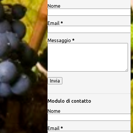
Nome
Email
*
Messaggio
*
Modulo di contatto
Nome
Email
*