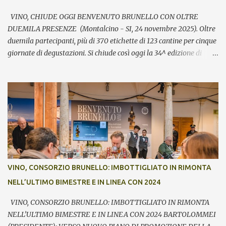
VINO, CHIUDE OGGI BENVENUTO BRUNELLO CON OLTRE
DUEMILA PRESENZE (Montalcino - SI, 24 novembre 2025). Oltre
duemila partecipanti, più di 370 etichette di 123 cantine per cinque
giornate di degustazioni. Si chiude così oggi la 34^ edizione di
Benvenuto Brunello, l’annuale evento di presentazione delle nuove
annate del principe dei rossi toscani a cura del Consorzio del vino
Brunello di Montalcino. In assaggio nei calici, il millesimo 2021, la
Riserva 2020, il Rosso di Montalcino 2024 oltre agli altri due vini
della denominazione, il Moscadello e il Sant’Antimo, in debutto sui
mercati a partire dal 1° gennaio 2026. “Il format ibrido dell’evento
che ha visto prima la partecipazione di critica e stampa
internazionale e poi l’apertura dei banchi di assaggio al pubblico
ha registrato anche quest’anno un grande successo sia in termini di
VINO, CONSORZIO BRUNELLO: IMBOTTIGLIATO IN RIMONTA
visitatori che tra le aziende – commenta Giacomo Bartolommei,
NELL’ULTIMO BIMESTRE E IN LINEA CON 2024
presidente del Consorzio del vino Brunello di Montalcino -. Le
presenze ...
VINO, CONSORZIO BRUNELLO: IMBOTTIGLIATO IN RIMONTA
NELL’ULTIMO BIMESTRE E IN LINEA CON 2024 BARTOLOMMEI