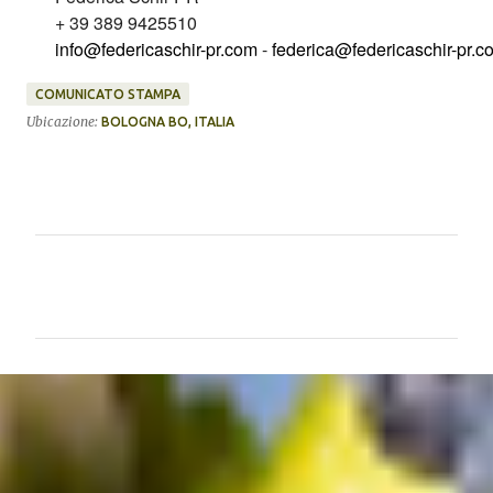
+ 39 389 9425510
info@federicaschir-pr.com
-
federica@federicaschir-pr.c
COMUNICATO STAMPA
Ubicazione:
BOLOGNA BO, ITALIA
C
o
m
m
e
n
t
i