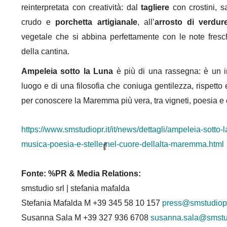
reinterpretata con creatività: dal
tagliere
con crostini, s
crudo e
porchetta artigianale
, all’
arrosto di verdur
vegetale che si abbina perfettamente con le note fresc
della cantina.
Ampeleia sotto la Luna
è più di una rassegna: è un in
luogo e di una filosofia che coniuga gentilezza, rispetto
per conoscere la Maremma più vera, tra vigneti, poesia e cie
https://www.smstudiopr.it/it/
news/dettagli/ampeleia-sotto-
l
musica-
poesia-e-stelle-nel-cuore-
dellalta-maremma.html
Fonte: %PR & Media Relations:
smstudio srl | stefania mafalda
Stefania Mafalda M +39 345 58 10 157
press@smstudiopr
Susanna Sala M +39 327 936 6708
susanna.sala@smstu