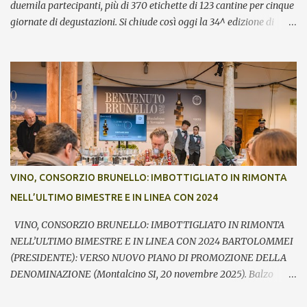
duemila partecipanti, più di 370 etichette di 123 cantine per cinque
giornate di degustazioni. Si chiude così oggi la 34^ edizione di
Benvenuto Brunello, l’annuale evento di presentazione delle nuove
annate del principe dei rossi toscani a cura del Consorzio del vino
Brunello di Montalcino. In assaggio nei calici, il millesimo 2021, la
Riserva 2020, il Rosso di Montalcino 2024 oltre agli altri due vini
della denominazione, il Moscadello e il Sant’Antimo, in debutto sui
mercati a partire dal 1° gennaio 2026. “Il format ibrido dell’evento
che ha visto prima la partecipazione di critica e stampa
internazionale e poi l’apertura dei banchi di assaggio al pubblico
ha registrato anche quest’anno un grande successo sia in termini di
VINO, CONSORZIO BRUNELLO: IMBOTTIGLIATO IN RIMONTA
visitatori che tra le aziende – commenta Giacomo Bartolommei,
NELL’ULTIMO BIMESTRE E IN LINEA CON 2024
presidente del Consorzio del vino Brunello di Montalcino -. Le
presenze ...
VINO, CONSORZIO BRUNELLO: IMBOTTIGLIATO IN RIMONTA
NELL’ULTIMO BIMESTRE E IN LINEA CON 2024 BARTOLOMMEI
(PRESIDENTE): VERSO NUOVO PIANO DI PROMOZIONE DELLA
DENOMINAZIONE (Montalcino SI, 20 novembre 2025). Balzo
nell’ultimo bimestre dell’imbottigliato di Brunello di Montalcino,