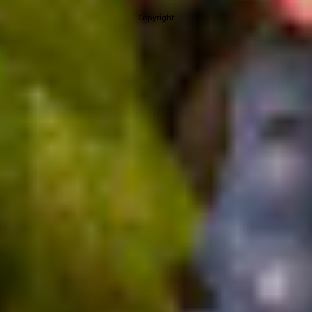
internazionale. Un incontro tra Nord e Sud, tra famiglia e
Copyright
imprenditorialità che fornisce un’ottima espressione dell’enologia
etnea. La storia dell’azienda risale a inizio ‘900, quando Don
Lorenzo ha acquisito le prime proprietà della tenuta. Poi la guida
dell’attività viticola passa al figlio Angelo, nonno di Manuela, che
ha saputo trasmettere alla ...