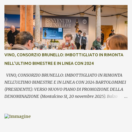
annate del principe dei rossi toscani a cura del Consorzio del vino
Brunello di Montalcino. In assaggio nei calici, il millesimo 2021, la
Riserva 2020, il Rosso di Montalcino 2024 oltre agli altri due vini
della denominazione, il Moscadello e il Sant’Antimo, in debutto sui
mercati a partire dal 1° gennaio 2026. “Il format ibrido dell’evento
che ha visto prima la partecipazione di critica e stampa
internazionale e poi l’apertura dei banchi di assaggio al pubblico
ha registrato anche quest’anno un grande successo sia in termini di
VINO, CONSORZIO BRUNELLO: IMBOTTIGLIATO IN RIMONTA
visitatori che tra le aziende – commenta Giacomo Bartolommei,
NELL’ULTIMO BIMESTRE E IN LINEA CON 2024
presidente del Consorzio del vino Brunello di Montalcino -. Le
presenze ...
VINO, CONSORZIO BRUNELLO: IMBOTTIGLIATO IN RIMONTA
NELL’ULTIMO BIMESTRE E IN LINEA CON 2024 BARTOLOMMEI
(PRESIDENTE): VERSO NUOVO PIANO DI PROMOZIONE DELLA
DENOMINAZIONE (Montalcino SI, 20 novembre 2025). Balzo
nell’ultimo bimestre dell’imbottigliato di Brunello di Montalcino,
che si riallinea così su volumi prossimi al pari periodo dell’anno
precedente (-0,9%). Fondamentale – rileva il Consorzio del vino
Brunello di Montalcino in occasione della giornata di apertura di
Benvenuto Brunello – la performance registrata in particolare