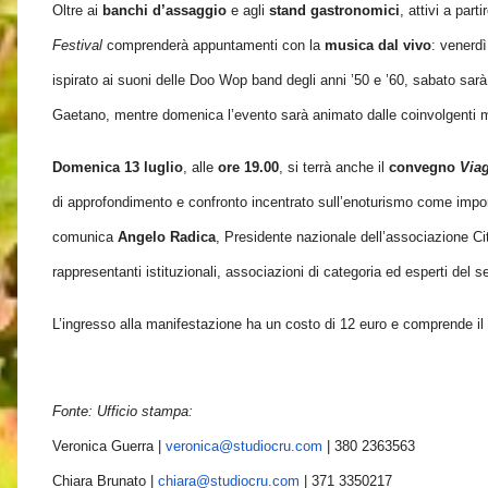
Oltre ai
banchi d’assaggio
e agli
stand gastronomici
, attivi a parti
Festival
comprenderà
appuntamenti con la
musica dal vivo
: venerdì
ispirato ai suoni delle Doo Wop band degli anni ’50 e ’60, sabato sarà
Gaetano, mentre domenica l’evento sarà animato dalle coinvolgenti m
Domenica 13 luglio
, alle
ore 19.00
, si terrà anche il
convegno
Viag
di approfondimento e confronto incentrato sull’enoturismo come importa
comunica
Angelo Radica
, Presidente nazionale dell’associazione Ci
rappresentanti istituzionali, associazioni di categoria ed esperti del set
L’ingresso alla manifestazione ha un costo di 12 euro e comprende il c
Fonte: Ufficio stampa:
Veronica Guerra |
veronica@studiocru.com
| 380 2363563
​Chiara Brunato |
chiara@studiocru.com
| 371 3350217