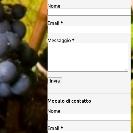
Nome
Email
*
Messaggio
*
Modulo di contatto
Nome
Email
*