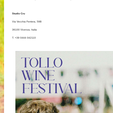
Studio Cru
​Via Vecchia Ferriera, 59B
​36100 Vicenza, Italia
​T. +39 0444 042110