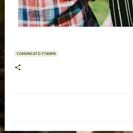
COMUNICATO STAMPA
C
o
m
m