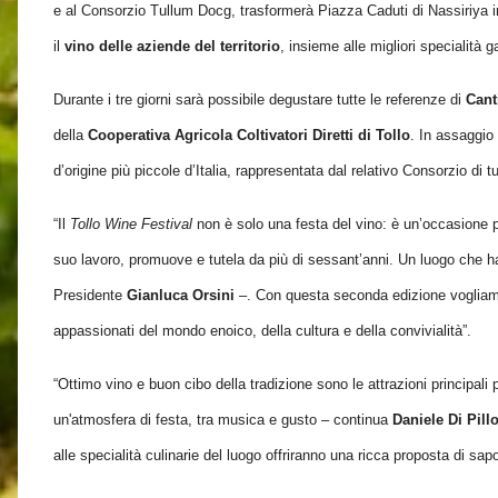
e al Consorzio Tullum Docg,
trasformerà
Piazza Caduti di Nassiriya 
il
vino delle aziende del territorio
, insieme alle migliori specialità
Durante i tre giorni sarà possibile degustare tutte le referenze di
Cant
della
Cooperativa Agricola Coltivatori Diretti di Tollo
. In assaggio
d’origine più piccole d’Italia, rappresentata dal relativo Consorzio di tu
“Il
Tollo Wine Festival
non è solo una festa del vino: è un’occasione per
suo lavoro, promuove e tutela da più di sessant’anni. Un luogo che ha 
Presidente
Gianluca Orsini
–. Con questa seconda edizione vogliamo c
appassionati del mondo enoico, della cultura e della convivialità”. ​
“Ottimo vino e buon cibo della tradizione sono le attrazioni principali p
un'atmosfera di festa, tra musica e gusto – continua
Daniele Di Pill
alle specialità culinarie del luogo offriranno una ricca proposta di sapo