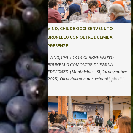
VINO, CHIUDE OGGI BENVENUTO
BRUNELLO CON OLTRE DUEMILA
PRESENZE
VINO, CHIUDE OGGI BENVENUTO
BRUNELLO CON OLTRE DUEMILA
PRESENZE (Montalcino - SI, 24 novembre
2025). Oltre duemila partecipanti, più di 370
etichette di 123 cantine per cinque giornate
di degustazioni. Si chiude così oggi la 34^
edizione di Benvenuto Brunello, l’annuale
evento di presentazione delle nuove annate
del principe dei rossi toscani a cura del
Consorzio del vino Brunello di Montalcino.
In assaggio nei calici, il millesimo 2021, la