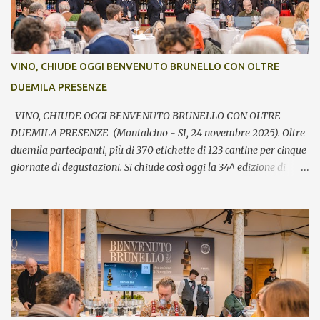
VINO, CHIUDE OGGI BENVENUTO BRUNELLO CON OLTRE
DUEMILA PRESENZE
VINO, CHIUDE OGGI BENVENUTO BRUNELLO CON OLTRE
DUEMILA PRESENZE (Montalcino - SI, 24 novembre 2025). Oltre
duemila partecipanti, più di 370 etichette di 123 cantine per cinque
giornate di degustazioni. Si chiude così oggi la 34^ edizione di
Benvenuto Brunello, l’annuale evento di presentazione delle nuove
annate del principe dei rossi toscani a cura del Consorzio del vino
Brunello di Montalcino. In assaggio nei calici, il millesimo 2021, la
Riserva 2020, il Rosso di Montalcino 2024 oltre agli altri due vini
della denominazione, il Moscadello e il Sant’Antimo, in debutto sui
mercati a partire dal 1° gennaio 2026. “Il format ibrido dell’evento
che ha visto prima la partecipazione di critica e stampa
internazionale e poi l’apertura dei banchi di assaggio al pubblico