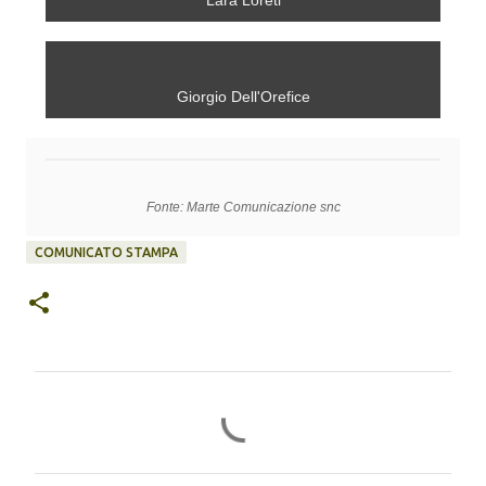
Lara Loreti
Giorgio Dell'Orefice
Fonte: Marte Comunicazione snc
COMUNICATO STAMPA
C
o
m