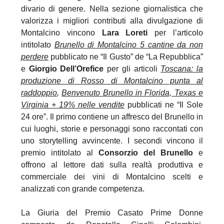
divario di genere. Nella sezione giornalistica che
valorizza i migliori contributi alla divulgazione di
Montalcino vincono
Lara Loreti
per l’articolo
intitolato
Brunello di Montalcino 5 cantine da non
perdere
pubblicato ne “Il Gusto” de “La Repubblica”
e
Giorgio Dell’Orefice
per gli articoli
Toscana: la
produzione di Rosso di Montalcino punta al
raddoppio
,
Benvenuto Brunello in Florida, Texas e
Virginia + 19% nelle vendite
pubblicati ne “Il Sole
24 ore”. Il primo contiene un affresco del Brunello in
cui luoghi, storie e personaggi sono raccontati con
uno storytelling avvincente. I secondi vincono il
premio intitolato al
Consorzio del Brunello
e
offrono al lettore dati sulla realtà produttiva e
commerciale dei vini di Montalcino scelti e
analizzati con grande competenza.
La Giuria del Premio Casato Prime Donne