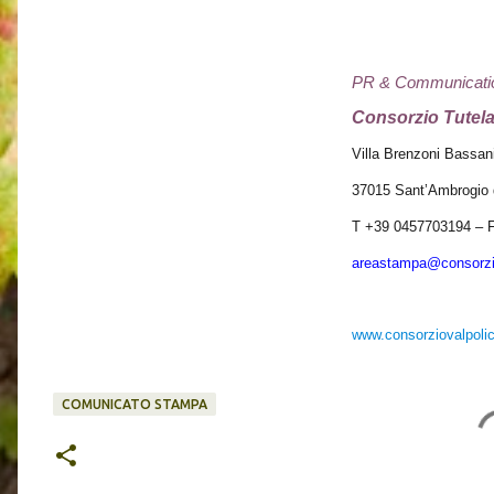
PR & Communicati
Consorzio Tutela 
Villa Brenzoni Bassan
37015 Sant’Ambrogio d
T +39 0457703194 – 
areastampa@consorziov
www.consorziovalpolice
COMUNICATO STAMPA