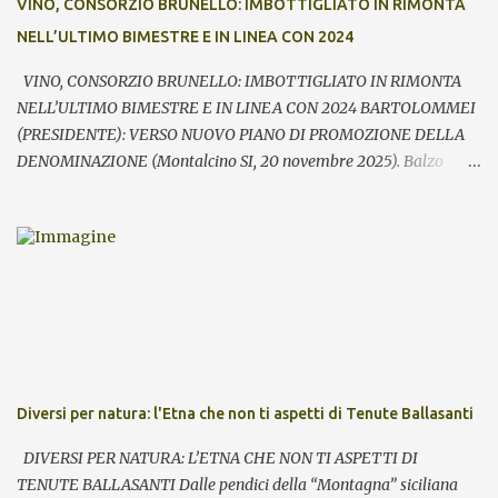
VINO, CONSORZIO BRUNELLO: IMBOTTIGLIATO IN RIMONTA
visitatori che tra le aziende – commenta Giacomo Bartolommei,
NELL’ULTIMO BIMESTRE E IN LINEA CON 2024
presidente del Consorzio del vino Brunello di Montalcino -. Le
presenze ...
VINO, CONSORZIO BRUNELLO: IMBOTTIGLIATO IN RIMONTA
NELL’ULTIMO BIMESTRE E IN LINEA CON 2024 BARTOLOMMEI
(PRESIDENTE): VERSO NUOVO PIANO DI PROMOZIONE DELLA
DENOMINAZIONE (Montalcino SI, 20 novembre 2025). Balzo
nell’ultimo bimestre dell’imbottigliato di Brunello di Montalcino,
che si riallinea così su volumi prossimi al pari periodo dell’anno
precedente (-0,9%). Fondamentale – rileva il Consorzio del vino
Brunello di Montalcino in occasione della giornata di apertura di
Benvenuto Brunello – la performance registrata in particolare
nell’ultimo mese con i volumi sopra quota 1,9 milioni di bottiglie
equivalenti, il 39% in più rispetto a ottobre 2024. Il saldo nei primi
10 mesi – secondo l’analisi realizzata su base Valoritalia sulla base
dei contrassegni di Stato consegnati - sale quindi a 7,63 milioni di
Diversi per natura: l'Etna che non ti aspetti di Tenute Ballasanti
pezzi imbottigliati, a fronte dei 7,69 milioni dello scorso anno.
Rilevante l’effetto traino della nuova annata, la 2021 protagonista
DIVERSI PER NATURA: L’ETNA CHE NON TI ASPETTI DI
dell’anteprima di Montalcino, che entrerà in c...
TENUTE BALLASANTI Dalle pendici della “Montagna” siciliana