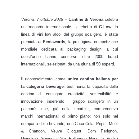
Verona, 7 ottobre 2025
–
Cantine di Verona
celebra
un traguardo internazionale: l’etichetta di
G.Low
, la
linea di vini low alcol del gruppo scaligero, è stata
premiata ai
Pentawards
, la prestigiosa competizione
mondiale dedicata al packaging design, a cui
quest’anno hanno concorso oltre 2000 brand
internazionali, selezionati da una giuria di 50 esperti.
Il riconoscimento, come
unica cantina italiana per
la categoria beverage
, testimonia la capacità della
cantina di coniugare creatività, sostenibilità e
innovazione, inserendo il gruppo scaligero in un
palmarès che, già nella shortlist, comprendeva
marchi internazionali di primo piano: non solo nel
comparto delle bevande, con Coca-Cola, Pepsi, Moët
& Chandon, Veuve Clicquot, Dom Pérignon,
Heineken, Guinness, San Pellegrino, Nescafé, Vodka