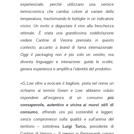
esperienziale, perché utilizzano una vernice
termocromica che cambia colore al variare della
temperatura, trasformando le bottiglie in un indicatore
visivo. Un invito a degustare il vino alla freschezza
ottimale. È stata una grandissima soddisfazione
vedere Cantine di Verona premiata in questo
contesto, accanto a brand di fama internazionale.
Oggi il packaging non è più solo un vestito, ma
diventa linguaggio e interazione: guida le scelte,
genera esperienza e amplifica l’identità del prodotto
».
«
G.Low oltre a evocare il bagliore, porta nel nome un
richiamo ai termini Green e Low: abbiamo voluto
rispondere all’esigenza di un consumo
più
consapevole, autentico e vicina ai nuovi stili di
consumo
, offrendo vini più sostenibili e leggeri,
senza compromessi sulla qualità e sull’anima del
territorio
– sottolinea
Luigi Turco,
presidente di
Cantine di Verona
–. Il premio ai Pentawards corona