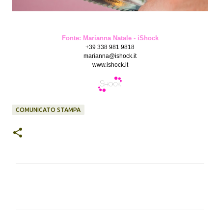
Fonte: Marianna Natale - iShock
+39 338 981 9818
marianna@ishock.it
www.ishock.it
COMUNICATO STAMPA
C
o
m