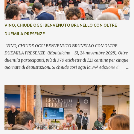
VINO, CHIUDE OGGI BENVENUTO BRUNELLO CON OLTRE
DUEMILA PRESENZE
VINO, CHIUDE OGGI BENVENUTO BRUNELLO CON OLTRE
DUEMILA PRESENZE (Montalcino - SI, 24 novembre 2025). Oltre
duemila partecipanti, più di 370 etichette di 123 cantine per cinque
giornate di degustazioni. Si chiude così oggi la 34^ edizione di
Benvenuto Brunello, l’annuale evento di presentazione delle nuove
annate del principe dei rossi toscani a cura del Consorzio del vino
Brunello di Montalcino. In assaggio nei calici, il millesimo 2021, la
Riserva 2020, il Rosso di Montalcino 2024 oltre agli altri due vini
della denominazione, il Moscadello e il Sant’Antimo, in debutto sui
mercati a partire dal 1° gennaio 2026. “Il format ibrido dell’evento
che ha visto prima la partecipazione di critica e stampa
internazionale e poi l’apertura dei banchi di assaggio al pubblico
ha registrato anche quest’anno un grande successo sia in termini di