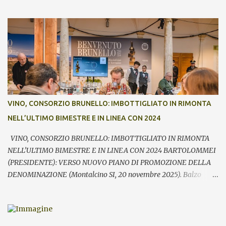
Benvenuto Brunello, l’annuale evento di presentazione delle nuove
annate del principe dei rossi toscani a cura del Consorzio del vino
Brunello di Montalcino. In assaggio nei calici, il millesimo 2021, la
Riserva 2020, il Rosso di Montalcino 2024 oltre agli altri due vini
della denominazione, il Moscadello e il Sant’Antimo, in debutto sui
mercati a partire dal 1° gennaio 2026. “Il format ibrido dell’evento
che ha visto prima la partecipazione di critica e stampa
internazionale e poi l’apertura dei banchi di assaggio al pubblico
ha registrato anche quest’anno un grande successo sia in termini di
VINO, CONSORZIO BRUNELLO: IMBOTTIGLIATO IN RIMONTA
visitatori che tra le aziende – commenta Giacomo Bartolommei,
NELL’ULTIMO BIMESTRE E IN LINEA CON 2024
presidente del Consorzio del vino Brunello di Montalcino -. Le
presenze ...
VINO, CONSORZIO BRUNELLO: IMBOTTIGLIATO IN RIMONTA
NELL’ULTIMO BIMESTRE E IN LINEA CON 2024 BARTOLOMMEI
(PRESIDENTE): VERSO NUOVO PIANO DI PROMOZIONE DELLA
DENOMINAZIONE (Montalcino SI, 20 novembre 2025). Balzo
nell’ultimo bimestre dell’imbottigliato di Brunello di Montalcino,
che si riallinea così su volumi prossimi al pari periodo dell’anno
precedente (-0,9%). Fondamentale – rileva il Consorzio del vino
Brunello di Montalcino in occasione della giornata di apertura di