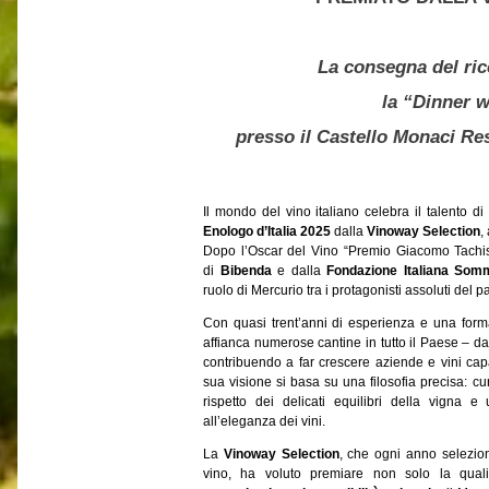
La consegna del ri
la “Dinner w
presso il Castello Monaci Res
Il mondo del vino italiano celebra il talento di
Enologo d’Italia 2025
dalla
Vinoway Selection
,
Dopo l’Oscar del Vino “Premio Giacomo Tachis
di
Bibenda
e dalla
Fondazione Italiana Somm
ruolo di Mercurio tra i protagonisti assoluti del p
Con quasi trent’anni di esperienza e una formaz
affianca numerose cantine in tutto il Paese – dal
contribuendo a far crescere aziende e vini capac
sua visione si basa su una filosofia precisa: cur
rispetto dei delicati equilibri della vigna 
all’eleganza dei vini.
La
Vinoway Selection
, che ogni anno selezion
vino, ha voluto premiare non solo la qual