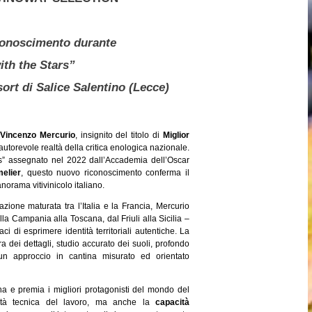
conoscimento durante
ith the Stars”
ort di Salice Salentino (Lecce)
Vincenzo Mercurio
, insignito del titolo di
Miglior
 autorevole realtà della critica enologica nazionale.
” assegnato nel 2022 dall’Accademia dell’Oscar
elier
, questo nuovo riconoscimento conferma il
anorama vitivinicolo italiano.
ione maturata tra l’Italia e la Francia, Mercurio
la Campania alla Toscana, dal Friuli alla Sicilia –
i di esprimere identità territoriali autentiche. La
a dei dettagli, studio accurato dei suoli, profondo
e un approccio in cantina misurato ed orientato
a e premia i migliori protagonisti del mondo del
ità tecnica del lavoro, ma anche la
capacità