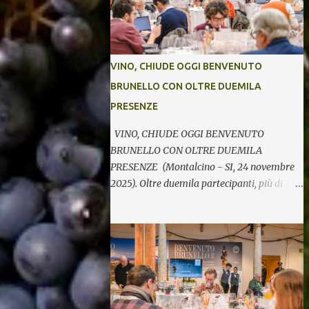
VINO, CHIUDE OGGI BENVENUTO
BRUNELLO CON OLTRE DUEMILA
PRESENZE
VINO, CHIUDE OGGI BENVENUTO
BRUNELLO CON OLTRE DUEMILA
PRESENZE (Montalcino - SI, 24 novembre
2025). Oltre duemila partecipanti, più di 370
etichette di 123 cantine per cinque giornate
di degustazioni. Si chiude così oggi la 34^
edizione di Benvenuto Brunello, l’annuale
evento di presentazione delle nuove annate
del principe dei rossi toscani a cura del
Consorzio del vino Brunello di Montalcino.
In assaggio nei calici, il millesimo 2021, la