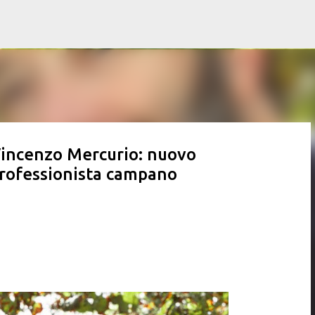
Passa ai contenuti principali
 Vincenzo Mercurio: nuovo
 professionista campano