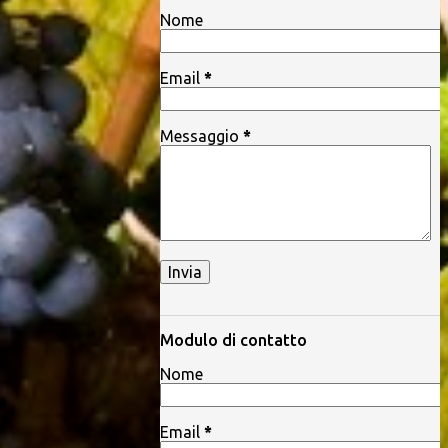
Nome
Email
*
Messaggio
*
Modulo di contatto
Nome
Email
*