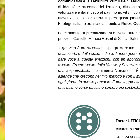
comunicativa e la sensibilità culturale
di Mercu
di identità e racconto del territorio, dimost
valorizzare e dare lustro al patrimonio vitivinic
rilevanza se si considera il prestigioso
passa
Enologo italiano era stato attribuito a
Renzo Cot
La cerimonia di premiazione si è svolta durante
presso il Castello Monaci Resort di Salice Salen
“Ogni vino è un racconto
– spiega Mercurio –
della storia e della cultura che lo hanno genera
dare voce a queste emozioni, con un approcci
ascolto. Essere scelto dalla Vinoway Selection 
una responsabilità
– commenta Mercurio –.
È 
aziende che credono nel mio metodo e con il m
ogni giorno in questo percorso. È una tappa ch
entusiasmo verso un futuro sempre più sostenibi
Fonte: UFFI
Miriade & Par
Tel. 329.9606