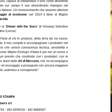
rio, capace di interpretare il vino come strumento
rando sul campo il suo straordinario impegno nel
olo italiano. Un riconoscimento che assume ulteriore
ggio di testimone
: nel 2024 il titolo di Miglior
arella
.
 la “
Dinner with the Stars
” di Vinoway Selection
tino (Lecce).
.
Parla di chi lo produce, della terra da cui nasce,
to. Il mio compito è accompagnare i produttori nel
o che unisce conoscenza tecnica, sensibilità e
come Miglior Enologo d’Italia è per me un onore e
un premio che condivido con i produttori, con le
io team delle
Ali di Mercurio
, che mi accompagna
e mi incoraggia a proseguire con ancora maggiore
le, autentico e consapevole”.
CIO STAMPA
tners srl
793 - 392.0059528 - 392.9866587