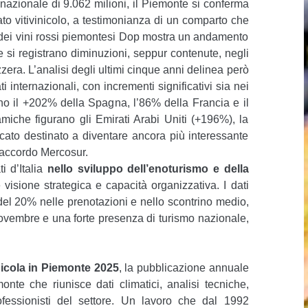
nazionale di 9.062 milioni, il Piemonte si conferma
ato vitivinicolo, a testimonianza di un comparto che
t dei vini rossi piemontesi Dop mostra un andamento
e si registrano diminuzioni, seppur contenute, negli
zera. L’analisi degli ultimi cinque anni delinea però
ti internazionali, con incrementi significativi sia nei
ano il +202% della Spagna, l’86% della Francia e il
amiche figurano gli Emirati Arabi Uniti (+196%), la
ato destinato a diventare ancora più interessante
l’accordo Mercosur.
ti d’Italia
nello sviluppo dell’enoturismo e della
visione strategica e capacità organizzativa. I dati
 del 20% nelle prenotazioni e nello scontrino medio,
novembre e una forte presenza di turismo nazionale,
nicola in Piemonte 2025
, la pubblicazione annuale
te che riunisce dati climatici, analisi tecniche,
fessionisti del settore. Un lavoro che dal 1992