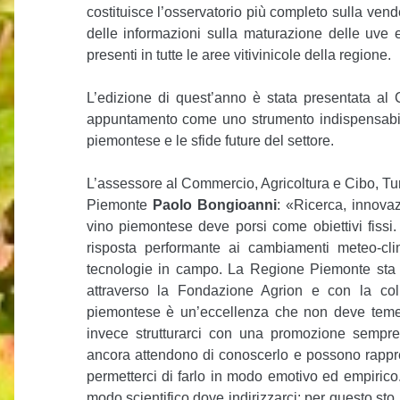
costituisce l’osservatorio più completo sulla ven
delle informazioni sulla maturazione delle uve 
presenti in tutte le aree vitivinicole della regione.
L’edizione di quest’anno è stata presentata al 
appuntamento come uno strumento indispensabile p
piemontese e le sfide future del settore.
L’assessore al Commercio, Agricoltura e Cibo, Tu
Piemonte
Paolo Bongioanni
: «Ricerca, innova
vino piemontese deve porsi come obiettivi fissi. 
risposta performante ai cambiamenti meteo-cli
tecnologie in campo. La Regione Piemonte sta p
attraverso la Fondazione Agrion e con la colla
piemontese è un’eccellenza che non deve temere
invece strutturarci con una promozione sempre
ancora attendono di conoscerlo e possono rappr
permetterci di farlo in modo emotivo ed empirico
modo scientifico dove indirizzarci: per questo st