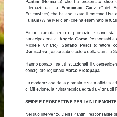
Pantini
(Nomisma) che ha presentato sfide e 
internazionale, a
Francesco Ganz
(Chief Ex
Ethicawines) che ha analizzato il mercato Usa e
Furlani
(Wine Meridian) che ha esaminato le futur
Export, cambiamento e promozione sono stati 
partecipazione di
Angelo Corso
(responsabile 
Michele Chiarlo),
Stefano Pesci
(direttore c
Donnadieu
(responsabile estero della Cantina Soc
Hanno portato i saluti istituzionali il vicepresi
consigliere regionale
Marco Protopapa
.
La moderazione della giornata è stata affidata a
di Millevigne, la rivista tecnica edita da Vignaioli
SFIDE E PROSPETTIVE PER I VINI PIEMON
Nel suo intervento, Denis Pantini, responsabile 