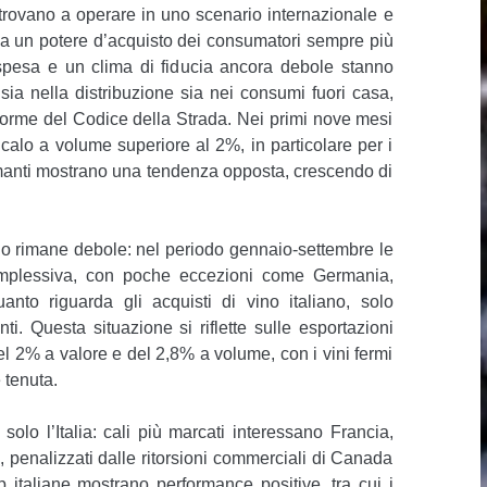
 trovano a operare in uno scenario internazionale e
a un potere d’acquisto dei consumatori sempre più
la spesa e un clima di fiducia ancora debole stanno
sia nella distribuzione sia nei consumi fuori casa,
orme del Codice della Strada. Nei primi nove mesi
calo a volume superiore al 2%, in particolare per i
pumanti mostrano una tendenza opposta, crescendo di
rio rimane debole: nel periodo gennaio-settembre le
omplessiva, con poche eccezioni come Germania,
nto riguarda gli acquisti di vino italiano, solo
. Questa situazione si riflette sulle esportazioni
l 2% a valore e del 2,8% a volume, con i vini fermi
 tenuta.
 solo l’Italia: cali più marcati interessano Francia,
i, penalizzati dalle ritorsioni commerciali di Canada
 italiane mostrano performance positive, tra cui i