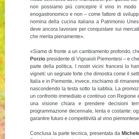
non possiamo più concepire il vino in modo 
enogastronomico e non – come fattore di sviluppo 
nomina della cucina italiana a Patrimonio Unes
deve ancora lavorare per conquistare sui mercati in
che merita pienamente».
«Siamo di fronte a un cambiamento profondo, che in
Porzio
presidente di Vignaioli Piemontesi – e ch
parte della politica. I nostri vicini francesi lo
vigneti: un segnale forte che dimostra come il setto
Italia e in Piemonte, invece, rischiamo di rimaner
nascondendo la testa sotto la sabbia. La promo
un confronto immediato e continuo con Regione e 
una visione chiara e prendere decisioni te
programmazione decennale, lenta e costante: ogn
garantire futuro e competitività al vino piemontese
Conclusa la parte tecnica, presentata da
Michele