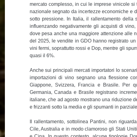
mercato complesso, in cui le imprese vinicole si
nazionale segnato da incertezze economiche e d
sotto pressione. In Italia, il rallentamento del
influenzando negativamente gli acquisti di vino, 
dove pesa anche una maggiore attenzione alle n
del 2025, le vendite in GDO hanno registrato un 
vini fermi, soprattutto rossi e Dop, mentre gli s
quasi il 6%.
Anche sui principali mercati importatori lo scena
importazioni di vino segnano una flessione c
Giappone, Svizzera, Francia e Brasile. Per qua
Germania, Canada e Brasile registrano incrementi
italiane, che ad agosto mostrano una riduzione de
e frizzanti sotto la media e gli spumanti in parziale
Il rallentamento, sottolinea Pantini, non riguarda
Cile, Australia e in modo clamoroso gli Stati Unit
e Cina. In questo contesto, alcune tipologie Dop