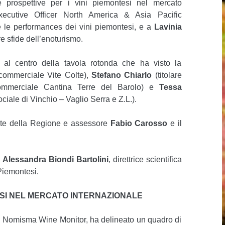
prospettive per i vini piemontesi nel mercato
ecutive Officer North America & Asia Pacific
 le performances dei vini piemontesi, e a
Lavinia
e sfide dell’enoturismo.
al centro della tavola rotonda che ha visto la
commerciale Vite Colte),
Stefano Chiarlo
(titolare
ommerciale Cantina Terre del Barolo) e
Tessa
iale di Vinchio – Vaglio Serra e Z.L.).
dente della Regione e assessore
Fabio Carosso
e il
d
Alessandra Biondi Bartolini
, direttrice scientifica
 Piemontesi.
TESI NEL MERCATO INTERNAZIONALE
di Nomisma Wine Monitor, ha delineato un quadro di