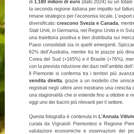
di
1.180 milioni di euro
(dato 2024) su un totale 
la seconda regione italiana per impatto sul fattur
rimane strategico per l’economia locale. L’expor
diversificato:
crescono Svezia e Canada
, mentr
Stati Uniti, in Germania, nel Regno Unito e in Sviz
una traiettoria positiva e ben distribuita sui merca
Paesi consolidati sia in quelli emergenti. Spicc
62% dell’Australia, mentre tra le piazze più din
Corea del Sud (+165%) e il Brasile (+76%), merc
con la prevista riduzione dei dazi nell’ambito del
Il Piemonte si conferma tra i territori più avanza
vendita diretta
, grazie a un modello che unisce 
registrati negli ultimi anni mostrano una crescita
una stagionalità che si estende fino a ottobre e 
oggi uno dei bacini più rilevanti per il settore.
Questa fotografia è contenuta in
L’Annata Vitivi
curata da Vignaioli Piemontesi e Regione Piemon
valutazioni economiche e osservazioni dei pro