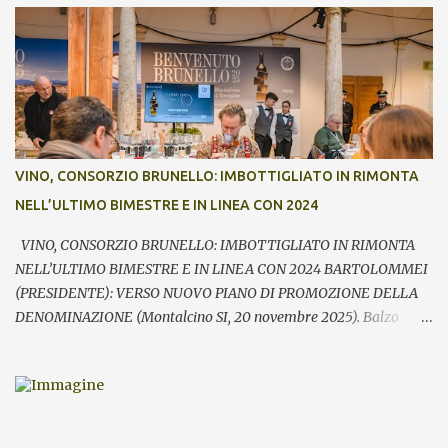
Brunello di Montalcino. In assaggio nei calici, il millesimo 2021, la
Riserva 2020, il Rosso di Montalcino 2024 oltre agli altri due vini
della denominazione, il Moscadello e il Sant’Antimo, in debutto sui
mercati a partire dal 1° gennaio 2026. “Il format ibrido dell’evento
che ha visto prima la partecipazione di critica e stampa
internazionale e poi l’apertura dei banchi di assaggio al pubblico
ha registrato anche quest’anno un grande successo sia in termini di
VINO, CONSORZIO BRUNELLO: IMBOTTIGLIATO IN RIMONTA
visitatori che tra le aziende – commenta Giacomo Bartolommei,
NELL’ULTIMO BIMESTRE E IN LINEA CON 2024
presidente del Consorzio del vino Brunello di Montalcino -. Le
presenze ...
VINO, CONSORZIO BRUNELLO: IMBOTTIGLIATO IN RIMONTA
NELL’ULTIMO BIMESTRE E IN LINEA CON 2024 BARTOLOMMEI
(PRESIDENTE): VERSO NUOVO PIANO DI PROMOZIONE DELLA
DENOMINAZIONE (Montalcino SI, 20 novembre 2025). Balzo
nell’ultimo bimestre dell’imbottigliato di Brunello di Montalcino,
che si riallinea così su volumi prossimi al pari periodo dell’anno
precedente (-0,9%). Fondamentale – rileva il Consorzio del vino
Brunello di Montalcino in occasione della giornata di apertura di
Benvenuto Brunello – la performance registrata in particolare