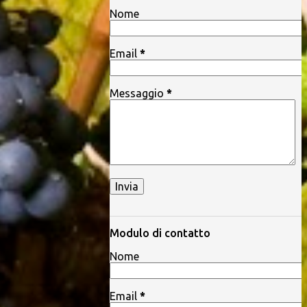
Nome
Email
*
Messaggio
*
Modulo di contatto
Nome
Email
*