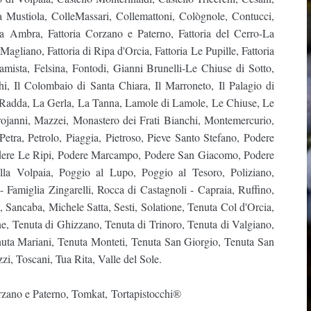
 Mustiola, ColleMassari, Collemattoni, Cològnole, Contucci,
ria Ambra, Fattoria Corzano e Paterno, Fattoria del Cerro-La
Magliano, Fattoria di Ripa d'Orcia, Fattoria Le Pupille, Fattoria
rramista, Felsina, Fontodi, Gianni Brunelli-Le Chiuse di Sotto,
i, Il Colombaio di Santa Chiara, Il Marroneto, Il Palagio di
 di Radda, La Gerla, La Tanna, Lamole di Lamole, Le Chiuse, Le
rojanni, Mazzei, Monastero dei Frati Bianchi, Montemercurio,
etra, Petrolo, Piaggia, Pietroso, Pieve Santo Stefano, Podere
 Podere Le Ripi, Podere Marcampo, Podere San Giacomo, Podere
lla Volpaia, Poggio al Lupo, Poggio al Tesoro, Poliziano,
- Famiglia Zingarelli, Rocca di Castagnoli - Capraia, Ruffino,
 Sancaba, Michele Satta, Sesti, Solatione, Tenuta Col d'Orcia,
e, Tenuta di Ghizzano, Tenuta di Trinoro, Tenuta di Valgiano,
uta Mariani, Tenuta Monteti, Tenuta San Giorgio, Tenuta San
zi, Toscani, Tua Rita, Valle del Sole.
orzano e Paterno, Tomkat, Tortapistocchi®