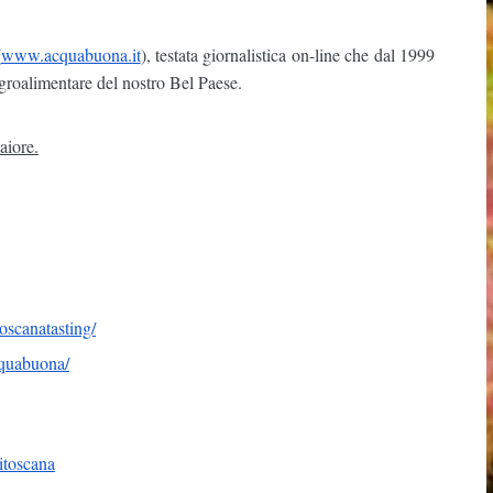
(
www.acquabuona.it
), testata giornalistica on-line che dal 1999
agroalimentare del nostro Bel Paese.
aiore.
toscanatasting/
quabuona/
ditoscana