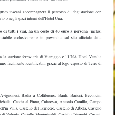
 gusto toscani accompagnerà il percorso di degustazione con
to o negli spazi interni dell'Hotel Una.
io di tutti i vini, ha un costo di 40 euro a persona
(inclusi
stabile esclusivamente in prevendita sul sito ufficiale della
tra la stazione ferroviaria di Viareggio e l’UNA Hotel Versilia
no facilmente identificabili grazie al logo esposto di Terre di
Avignonesi, Badia a Coltibuono, Banfi, Baricci, Beconcini
lichella, Caccia al Piano, Caiarossa, Antonio Camillo, Campo
l'in Villa, Castello del Terriccio, Castello di Albola, Castello
 di Volpaia, Castello Monterinaldi, Castello Tricerchi, Cesani,