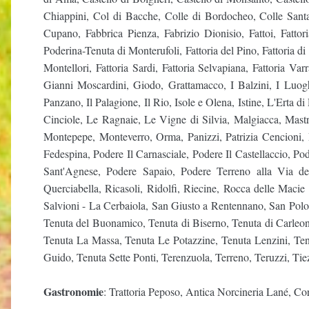
Chiappini, Col di Bacche, Colle di Bordocheo, Colle Santa
Cupano, Fabbrica Pienza, Fabrizio Dionisio, Fattoi, Fatto
Poderina-Tenuta di Monterufoli, Fattoria del Pino, Fattoria di 
Montellori, Fattoria Sardi, Fattoria Selvapiana, Fattoria Va
Gianni Moscardini, Giodo, Grattamacco, I Balzini, I Luogh
Panzano, Il Palagione, Il Rio, Isole e Olena, Istine, L'Erta
Cinciole, Le Ragnaie, Le Vigne di Silvia, Malgiacca, Mast
Montepepe, Monteverro, Orma, Panizzi, Patrizia Cencioni, P
Fedespina, Podere Il Carnasciale, Podere Il Castellaccio,
Sant'Agnese, Podere Sapaio, Podere Terreno alla Via de
Querciabella, Ricasoli, Ridolfi, Riecine, Rocca delle Macie 
Salvioni - La Cerbaiola, San Giusto a Rentennano, San Polo,
Tenuta del Buonamico, Tenuta di Biserno, Tenuta di Carleon
Tenuta La Massa, Tenuta Le Potazzine, Tenuta Lenzini, Ten
Guido, Tenuta Sette Ponti, Terenzuola, Terreno, Teruzzi, Tiez
Gastronomie
: Trattoria Peposo, Antica Norcineria Lané, C