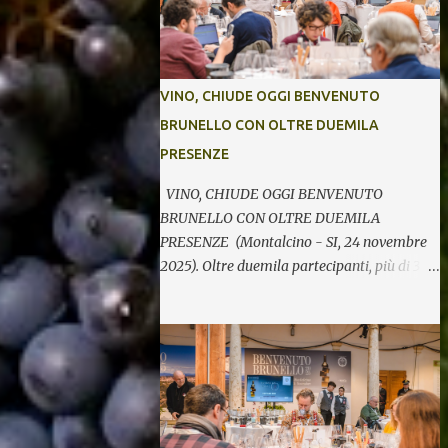
VINO, CHIUDE OGGI BENVENUTO
BRUNELLO CON OLTRE DUEMILA
PRESENZE
VINO, CHIUDE OGGI BENVENUTO
BRUNELLO CON OLTRE DUEMILA
PRESENZE (Montalcino - SI, 24 novembre
2025). Oltre duemila partecipanti, più di 370
etichette di 123 cantine per cinque giornate
di degustazioni. Si chiude così oggi la 34^
edizione di Benvenuto Brunello, l’annuale
evento di presentazione delle nuove annate
del principe dei rossi toscani a cura del
Consorzio del vino Brunello di Montalcino.
In assaggio nei calici, il millesimo 2021, la