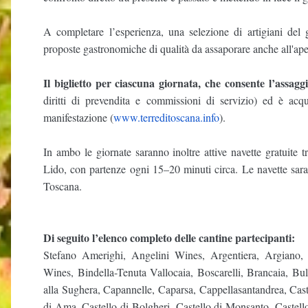
A completare l’esperienza, una selezione di artigiani del
proposte gastronomiche di qualità da assaporare anche all'aper
Il biglietto per ciascuna giornata, che consente l’assagg
diritti di prevendita e commissioni di servizio) ed è acqui
manifestazione (
www.terreditoscana.info
).
In ambo le giornate saranno inoltre attive navette gratuite 
Lido, con partenze ogni 15–20 minuti circa. Le navette saran
Toscana.
Di seguito l’elenco completo delle cantine partecipanti:
Stefano Amerighi, Angelini Wines, Argentiera, Argiano, 
Wines, Bindella-Tenuta Vallocaia, Boscarelli, Brancaia, Bu
alla Sughera, Capannelle, Caparsa, Cappellasantandrea, Castel
di Ama, Castello di Bolgheri, Castello di Monsanto, Castello