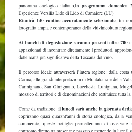
in programma domenica 
panorama enologico italiano,
Esperienze Versilia Lido di Lido di Camaiore (LU).
Riunirà 140 cantine accuratamente selezionate
, tra no
fotografia ampia e contemporanea della vitivinicoltura region
Ai banchi di degustazione saranno presenti oltre 700 et
appassionati di incontrare direttamente i produttori, approfondi
delle realtà più significative della Toscana del vino.
Il percorso ideale attraverserà l’intera regione: dalla cost
Cornia, alle grandi interpretazioni di Montalcino e della Val
Carmignano, San Gimignano, Lucchesia, Lunigiana, Mugell
mosaico di territori e di denominazioni che restituisce tutta la
il lunedì sarà anche la giornata dedi
Come da tradizione,
copriranno quasi quarant'anni di storia enologica, dalla v
commercio, queste bottiglie permetteranno di osservare n
confronto diretto tra presente e passato e mettendo in luce il 