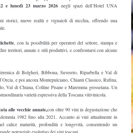
22 e lunedì 23 marzo 2026
negli spazi dell’Hotel UNA
mi storici, nuove realtà e vignaioli di nicchia, offrendo una
ale.
ichette
, con la possibilità per operatori del settore, stampa e
re territori, annate e stili produttivi, e confrontarsi con alcune
a tirrenica di Bolgheri, Bibbona, Suvereto, Riparbella e Val di
 d’Orcia, e poi ancora Montepulciano, Chianti Classico, Rufina,
o, Val di Chiana, Colline Pisane e Maremma grossetana. Un
 straordinaria varietà espressiva della Toscana vitivinicola.
cata alle vecchie annate,
con oltre 90 vini in degustazione che
endemmia 1982 fino alla 2021. Accanto ai vini attualmente in
el calice maturità, profondità e longevità, consentendo un
grande potenziale evolutivo dei vini toscani.