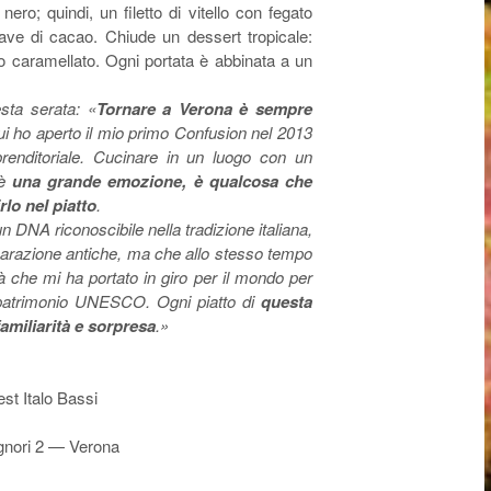
ro; quindi, un filetto di vitello con fegato
ave di cacao. Chiude un dessert tropicale:
 caramellato. Ogni portata è abbinata a un
esta serata: «
Tornare a Verona è sempre
qui ho aperto il mio primo Confusion nel 2013
renditoriale. Cucinare in un luogo con un
 è
una grande emozione, è qualcosa che
rlo nel piatto
.
DNA riconoscibile nella tradizione italiana,
eparazione antiche, ma che allo stesso tempo
à che mi ha portato in giro per il mondo per
a patrimonio UNESCO. Ogni piatto di
questa
familiarità e sorpresa
.»
t Italo Bassi
ignori 2 — Verona