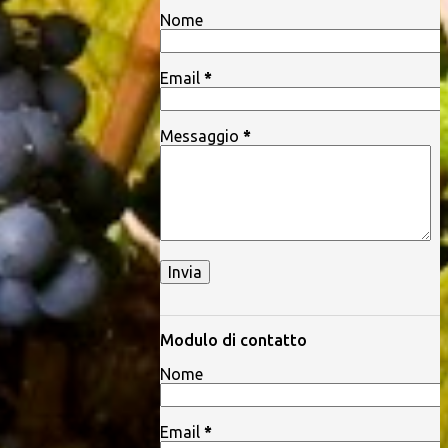
Nome
Email
*
Messaggio
*
Modulo di contatto
Nome
Email
*