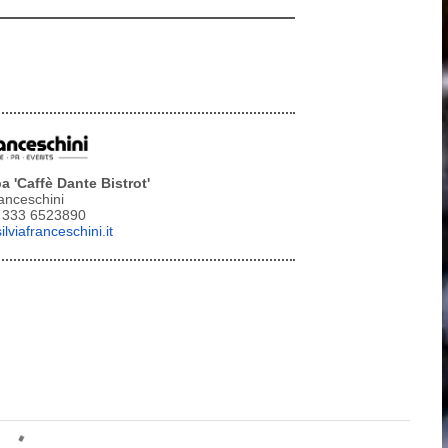
a '
Caffè Dante Bistrot'
ranceschini
9 333 6523890
lviafranceschini.it