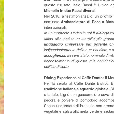
questo risultato, Italo Bassi è l'unico 
Michelin in due Paesi diversi
.
Nel 2018, a testimonianza di un
profilo
nominato
Ambasciatore di Pace a Mos
internazionali.
In un momento storico in cui
il dialogo t
affida alla cucina un compito più grand
linguaggio universale più potente
che
indipendentemente dalla sua bandiera e d
accoglienza
. Essere stato nominato Amba
riconoscimento di questa mia convinzio
politica divide.»
Dining Experience al Caffè Dante: il M
Per la serata al Caffè Dante Bistrot, 
tradizione italiana e sguardo globale
. S
e tartufo, bignè con guacamole e uova di 
pecora e polvere di pomodoro accompag
Segue una tartare di branzino con crema 
vegetale e salsa alla mela verde e sedano; 