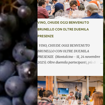
VINO, CHIUDE OGGI BENVENUTO
BRUNELLO CON OLTRE DUEMILA
PRESENZE
VINO, CHIUDE OGGI BENVENUTO
BRUNELLO CON OLTRE DUEMILA
PRESENZE (Montalcino - SI, 24 novembre
2025). Oltre duemila partecipanti, più di 370
etichette di 123 cantine per cinque giornate
di degustazioni. Si chiude così oggi la 34^
edizione di Benvenuto Brunello, l’annuale
evento di presentazione delle nuove annate
del principe dei rossi toscani a cura del
Consorzio del vino Brunello di Montalcino.
In assaggio nei calici, il millesimo 2021, la