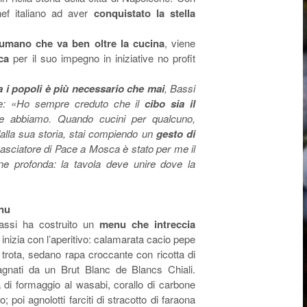
chef italiano ad aver
conquistato la stella
 umano che va ben oltre la cucina
, viene
ca
per il suo impegno in iniziative no profit
ra i popoli è più necessario che mai
, Bassi
e:
«Ho sempre creduto che il
cibo sia il
 abbiamo. Quando cucini per qualcuno,
alla sua storia, stai compiendo un
gesto di
sciatore di Pace a Mosca è stato per me il
ne profonda: la tavola deve unire dove la
enu
Bassi ha costruito un
menu che intreccia
i inizia con l’aperitivo: calamarata cacio pepe
trota, sedano rapa croccante con ricotta di
nati da un Brut Blanc de Blancs Chiali.
di formaggio al wasabi, corallo di carbone
poi agnolotti farciti di stracotto di faraona