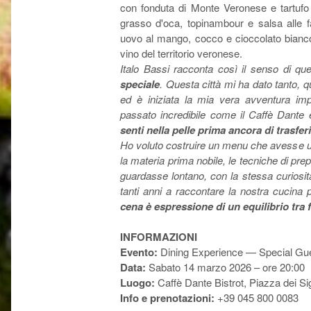
con fonduta di Monte Veronese e tartufo ne
grasso d'oca, topinambour e salsa alle f
uovo al mango, cocco e cioccolato bianco
vino del territorio veronese.
Italo Bassi racconta così il senso di qu
speciale
. Questa città mi ha dato tanto, 
ed è iniziata la mia vera avventura imp
passato incredibile come il Caffè Dante
senti nella pelle prima ancora di trasferi
Ho voluto costruire un menu che avesse un 
la materia prima nobile, le tecniche di pr
guardasse lontano, con la stessa curiosit
tanti anni a raccontare la nostra cucin
cena è espressione di un equilibrio tra 
INFORMAZIONI
Evento:
Dining Experience — Special Gues
Data:
Sabato 14 marzo 2026 – ore 20:00
Luogo:
Caffè Dante Bistrot, Piazza dei S
Info e prenotazioni:
+39 045 800 0083