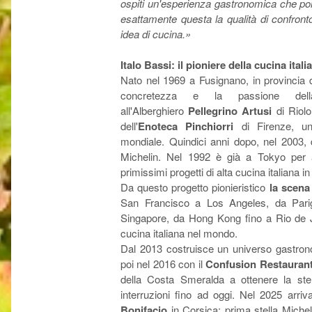
ospiti un'esperienza gastronomica che por
esattamente questa la qualità di confront
idea di cucina.»
Italo Bassi: il pioniere della cucina ita
Nato nel 1969 a Fusignano, in provincia 
concretezza e la passione del
all'Alberghiero
Pellegrino Artusi
di Riolo
dell'
Enoteca Pinchiorri
di Firenze, uno
mondiale. Quindici anni dopo, nel 2003, 
Michelin. Nel 1992 è già a Tokyo per a
primissimi progetti di alta cucina italiana in
Da questo progetto pionieristico
la scena
San Francisco a Los Angeles, da Par
Singapore, da Hong Kong fino a Rio de Ja
cucina italiana nel mondo.
Dal 2013 costruisce un universo gastr
poi nel 2016 con il
Confusion Restaurant
della Costa Smeralda a ottenere la ste
interruzioni fino ad oggi.
Nel 2025 arriv
Bonifacio
in Corsica: prima stella Micheli