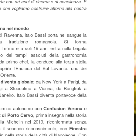
ta con sé anni di ricerca e di eccellenza. È
o che vogliamo costruire attorno alla nostra
liana nel mondo
di Ravenna, Italo Bassi porta nel sangue la
la tradizione romagnola.
Si forma
 Terme e a soli 19 anni entra nella brigata
 dei templi assoluti della gastronomia
da primo chef, la conduce alla terza stella
prire l'Enoteca del Sol Levante: uno dei
 Oriente.
 diventa globale
: da New York a Parigi, da
igi a Stoccolma a Vienna, da Bangkok a
neiro. Italo Bassi diventa portavoce della
onomico autonomo con
Confusion Verona
e
 di Porto Cervo
, prima insegna nella storia
lla Michelin nel 2019, riconfermata senza
a il secondo riconoscimento, con
Finestra
n nella storia della città di Napoleone. Con