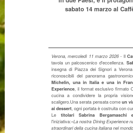
sabato 14 marzo al Caff
Verona, mercoledì 11 marzo 2026 -
Il
Ca
tavola un palcoscenico d'eccellenza.
Sa
insegna di Piazza dei Signori a Verona 
riconoscibili del panorama gastronomico
Michelin, una in Italia e una in Fran
Experience
, il format esclusivo firmato C
cucina a condividere la propria vision
scaligero.Una serata pensata come
un vi
ai dessert
, ogni portata è costruita con c
Le
titolari Sabrina Bergamaschi 
l'iniziativa:
«La nostra Dining Experience nas
straordinari della cucina italiana nel mondo. 