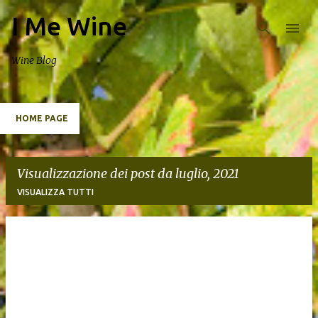
I Me Wine
Passa ai contenuti principali
Wine Blog
HOME PAGE
Visualizzazione dei post da luglio, 2021
VISUALIZZA TUTTI
P
o
s
t