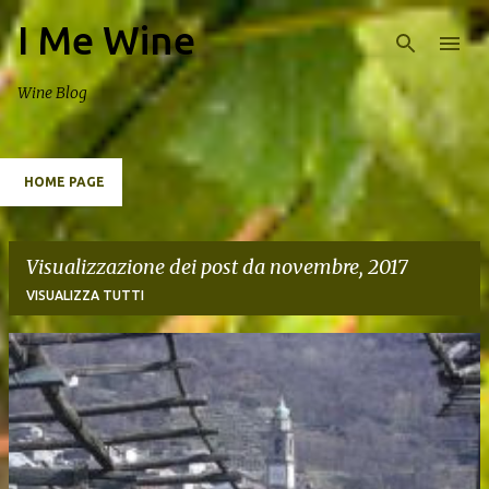
I Me Wine
Passa ai contenuti principali
Wine Blog
HOME PAGE
Visualizzazione dei post da novembre, 2017
VISUALIZZA TUTTI
P
o
s
t