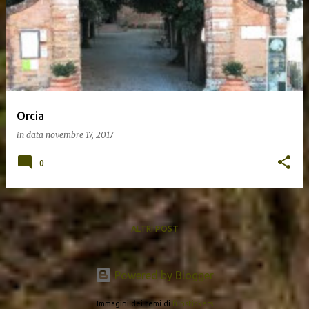
Orcia
in data
novembre 17, 2017
0
ALTRI POST
Powered by Blogger
Immagini dei temi di
funstickers